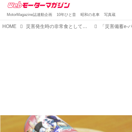
MotorMagazine誌連動企画
10年ひと昔
昭和の名車
写真蔵
HOME
災害発生時の非常食として「災害備蓄 e-パン」24缶セットを防災バッグに用意しておこう！【MMスタイル コレクション】
「災害備蓄e-