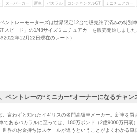
ー
スーパーカー
新車
バカラル
コンチネンタルGT
ミニチュアカー
9日、ベントレーモーターズは世界限定12台で販売終了済みの特別
Tスピード」の1/43サイズミニチュアカーを販売開始しました。
※2022年12月22日現在のレート）
、ベントレーの“ミニカー”オーナーになるチャン
ば、言わずと知れたイギリスの名門高級車メーカー。新車を買
別車であるバカラルに至っては、180万ポンド（2億9000万円
。世界のお金持ちはスケールが違うということがよくわかる車