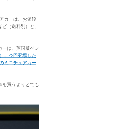
アカーは、お値段
円ほど（送料別）と、
。
カーは、英国版ベン
s.com/）。今回登場した
のミニチュアカー
車を買うよりとても