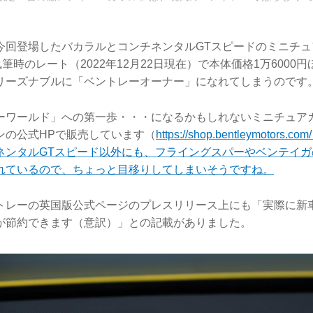
今回登場したバカラルとコンチネンタルGTスピードのミニチュ
執筆時のレート（2022年12月22日現在）で本体価格1万6000
リーズナブルに「ベントレーオーナー」になれてしまうのです
ーワールド」への第一歩・・・になるかもしれないミニチュア
ンの公式HPで販売しています（
https://shop.bentleymotor
ネンタルGTスピード以外にも、フライングスパーやベンテイガ
れているので、ちょっと目移りしてしまいそうですね。
トレーの英国版公式ページのプレスリリース上にも「実際に新
が節約できます（意訳）」との記載がありました。