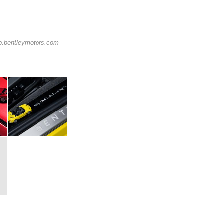
p.bentleymotors.com
rsport and model
ment accessories and