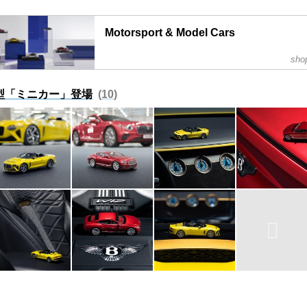
Motorsport & Model Cars
sho
For avid motorsport enthusiasts, our Bentley Moto
cars collection features contemporary bags, state
intricate replica models of revered Bentley cars.
型「ミニカー」登場
10