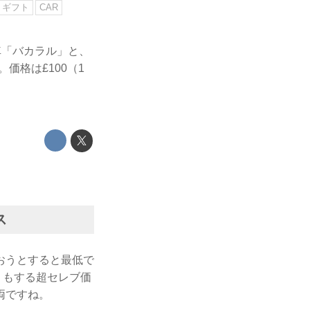
ギフト
CAR
車「バカラル」と、
価格は£100（1
ス
おうとすると最低で
弱）もする超セレブ価
両ですね。