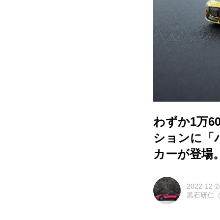
わずか1万
ションに「
カーが登場
2022-12-2
黒石研仁（