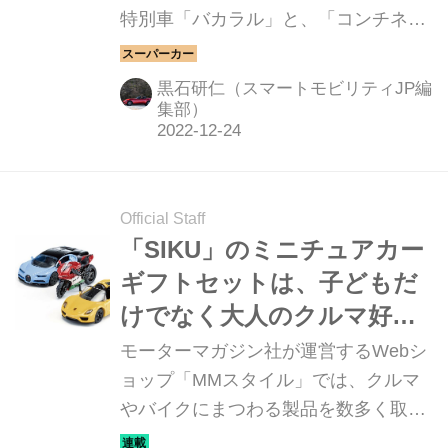
特別車「バカラル」と、「コンチネン
が登場。
タルGTスピード」の1/43サイズミニチ
ュアカーを販売開始しました。価格は
黒石研仁（スマートモビリティJP編
£100（1万6000円）だ。（※2022年12
集部）
月22日現在のレート）
Official Staff
「SIKU」のミニチュアカー
ギフトセットは、子どもだ
けでなく大人のクルマ好き
にもプレゼントしたい！
モーターマガジン社が運営するWebシ
【MMスタイル コレクショ
ョップ「MMスタイル」では、クルマ
やバイクにまつわる製品を数多く取り
ン】
そろえている。そのアイテムの中か