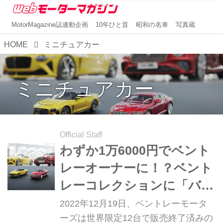
MotorMagazine誌連動企画
10年ひと昔
昭和の名車
写真蔵
HOME
ミニチュアカー
ミニチュアカー
Official Staff
わずか1万6000円でベント
レーオーナーに！？ベント
レーコレクションに「バカ
ラル」と「コンチネンタル
2022年12月19日、ベントレーモータ
GTスピード」のミニカー
ーズは世界限定12台で販売終了済みの