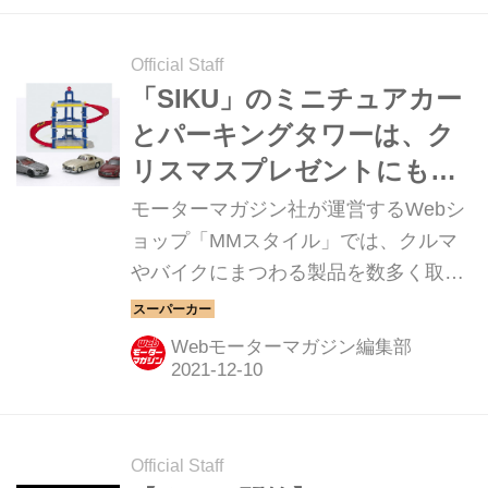
だ。
Official Staff
「SIKU」のミニチュアカー
とパーキングタワーは、ク
リスマスプレゼントにもお
すすめ【MMスタイル コレ
モーターマガジン社が運営するWebシ
クション】
ョップ「MMスタイル」では、クルマ
やバイクにまつわる製品を数多く取り
揃えている。そのアイテムの中から、
Webモーターマガジン編集部としてオ
Webモーターマガジン編集部
ススメしたい逸品を紹介しよう。今回
は、「SIKU（ジク）」のミニチュアカ
ーとパーキングタワーだ。
Official Staff