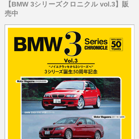
【BMW 3シリーズクロニクル vol.3】販
売中