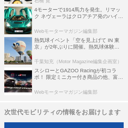
石橋 寛
4モーターで1914馬力を発生。リマッ
ク ネヴェーラはクロアチア発のハイパ
ーBEV【スーパーカークロニクル・完
全版／115】
Webモーターマガジン編集部
熱気球イベント「空を見上げて IN 東
京」が2年ぶりに開催。熱気球体験搭
乗会や模型飛行機づくり教室などのコ
ンテンツも
千葉知充（Motor Magazine編集企画室）
スシローとGAZOO Racingが初コラ
ボ！ 限定ミニカー付き商品の他、富士
スピードウェイのイベント体験があた
る抽選企画などを展開
Webモーターマガジン編集部
次世代モビリティの情報をお届けします