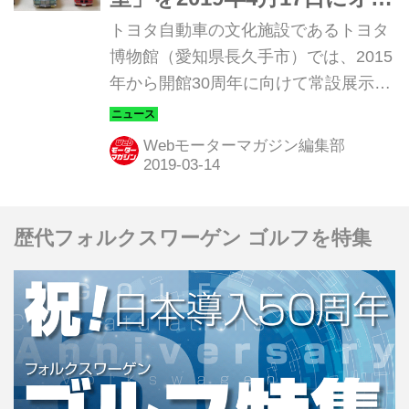
プン。 一見の価値あり！
トヨタ自動車の文化施設であるトヨタ
博物館（愛知県長久手市）では、2015
年から開館30周年に向けて常設展示の
リニューアルを段階的に実施してきた
が、このほど「クルマ文化資料室」を
Webモーターマガジン編集部
4月17日（水）よりオープンすると発
表した。
歴代フォルクスワーゲン ゴルフを特集