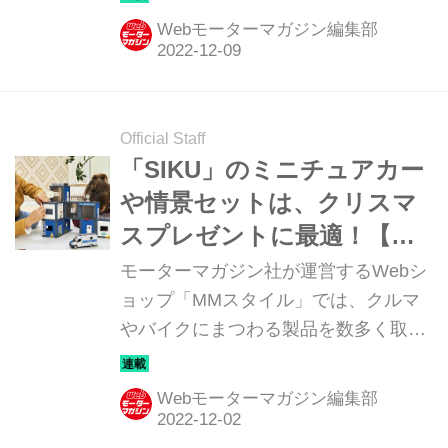
ら、Webモーターマガジン編集部とし
Webモーターマガジン編集部
てオススメしたい逸品を紹介しよう。
今回は、「SIKU（ジク）」のギフトセ
ットだ。
Official Staff
「SIKU」のミニチュアカー
や情景セットは、クリスマ
スプレゼントに最適！【MM
スタイルコレクション】
モーターマガジン社が運営するWebシ
ョップ「MMスタイル」では、クルマ
やバイクにまつわる製品を数多く取り
そろえている。そのアイテムの中か
ら、Webモーターマガジン編集部とし
Webモーターマガジン編集部
てオススメしたい逸品を紹介しよう。
今回は、「SIKU（ジク）ワールド」