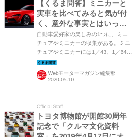
【くるま問答】ミニカーと
実車を比べてみると気が付
く、意外な事実とはいった
い何か？
自動車愛好家の楽しみの1つに、ミニ
チュアやミニカーの収集がある。ミニ
チュアやミニカーには1／43、1／64な
どのスケールがあるが、縮尺倍すれば
実車そっくりになるかというと、そう
Webモーターマガジン編集部
ではないようだ。そこにはどのような
秘密が隠されているのだろうか。
Official Staff
トヨタ博物館が開館30周年
記念で「クルマ文化資料
室」を2019年4月17日にオー