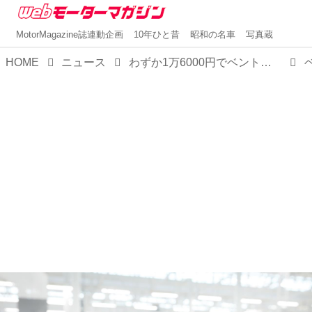
MotorMagazine誌連動企画
10年ひと昔
昭和の名車
写真蔵
HOME
ニュース
わずか1万6000円でベントレーオーナーに！？ベントレーコレクションに「バカラル」と「コンチネンタルGTスピード」のミニカーが登場。