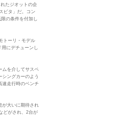
されたジオットの企
スピタ」だ。コン
低限の条件を付加し
モトーリ・モデル
ード用にデチューンし
ームを介してサスペ
ーシングカーのよう
高速走行時のベンチ
売が大いに期待され
などがされ、2台が