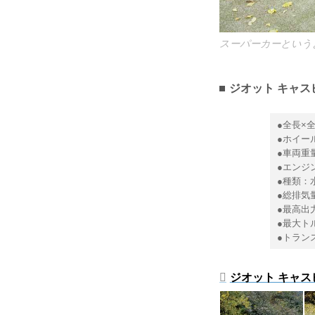
スーパーカーという
ジオット キャス
●全長×全
●ホイール
●車両重量
●エンジ
●種類：水
●総排気量
●最高出力：
●最大トル
●トラン
ジオット キャス