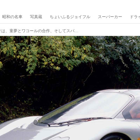
昭和の名車
写真蔵
ちょいふるジョイフル
スーパーカー
ドラ
ジオット キャスピタは、童夢とワコールの合作、そしてスバル製エンジンと話題満載だった【幻のスーパーカー・日本編／06】