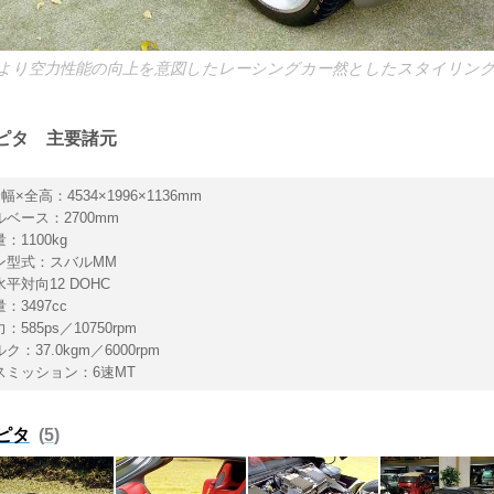
より空力性能の向上を意図したレーシングカー然としたスタイリン
ピタ 主要諸元
幅×全高：4534×1996×1136mm
ベース：2700mm
：1100kg
ン型式：スバルMM
平対向12 DOHC
：3497cc
585ps／10750rpm
ク：37.0kgm／6000rpm
スミッション：6速MT
ピタ
5