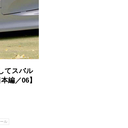
してスバル
本編／06】
コール