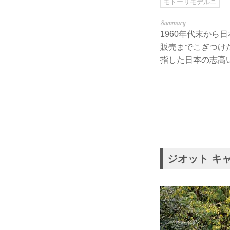
モトーリモデルニ
1960年代末か
販売までこぎつけ
指した日本の志高
ジオット キャス