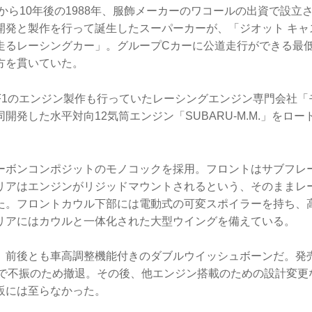
から10年後の1988年、服飾メーカーのワコールの出資で設立
開発と製作を行って誕生したスーパーカーが、「ジオット キャ
走るレーシングカー」。グループCカーに公道走行ができる最
方を貫いていた。
F1のエンジン製作も行っていたレーシングエンジン専門会社「
開発した水平対向12気筒エンジン「SUBARU-M.M.」をロ
ーボンコンポジットのモノコックを採用。フロントはサブフレ
リアはエンジンがリジッドマウントされるという、そのままレ
た。フロントカウル下部には電動式の可変スポイラーを持ち、
リアにはカウルと一体化された大型ウイングを備えている。
、前後とも車高調整機能付きのダブルウイッシュボーンだ。発
1で不振のため撤退。その後、他エンジン搭載のための設計変更
販には至らなかった。