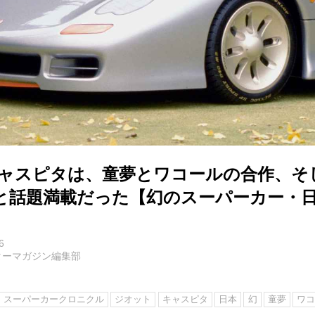
キャスピタは、童夢とワコールの合作、そ
と話題満載だった【幻のスーパーカー・日
6
ターマガジン編集部
スーパーカークロニクル
ジオット
キャスピタ
日本
幻
童夢
ワ