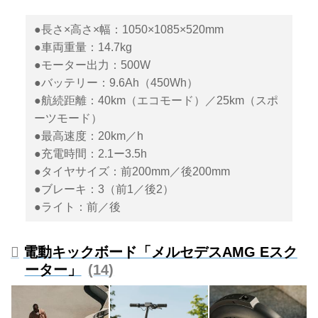
●長さ×高さ×幅：1050×1085×520mm
●車両重量：14.7kg
●モーター出力：500W
●バッテリー：9.6Ah（450Wh）
●航続距離：40km（エコモード）／25km（スポ
ーツモード）
●最高速度：20km／h
●充電時間：2.1ー3.5h
●タイヤサイズ：前200mm／後200mm
●ブレーキ：3（前1／後2）
●ライト：前／後
電動キックボード「メルセデスAMG Eスク
ーター」
14