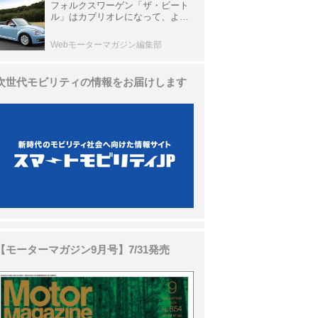
フォルクスワーゲン「ザ・ビート
ル」はカブリオレになって、より
スタイリッシュになった【10年ひ
と昔の新車】
Webモーターマガジン編集部
次世代モビリティの情報をお届けします
【モーターマガジン9月号】7/31発売