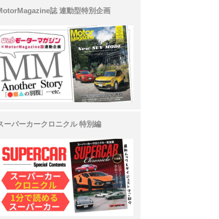
MotorMagazine誌 連動型特別企画
スーパーカークロニクル 特別編