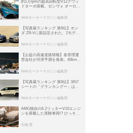
約1万rpmの超高回転型V12クワッ
ドターボ搭載、ゼンヴォ オーロラ
は100台限定、デンマーク発のハ
イパーカー【スーパーカークロニ
Webモーターマガジン編集部
クル・完全版／116】
【写真蔵ランキング 第9位】ホン
ダ ZR-Vに新設定された、2モデル
の特別仕様車「クロスツーリン
グ」と「ブラックスタイル」
Webモーターマガジン編集部
【お盆の高速道路情報】各管理運
営会社が渋滞予測を発表。40km以
上の渋滞を予測されている道が複
数ある
Webモーターマガジン編集部
【写真蔵ランキング 第8位】3列7
シートの「グランカングー」は、
欧州仕様にはないダブルバックド
ア＆ブラックバンパーの組み合わ
Webモーターマガジン編集部
せ
AMG独自の6.2リッターV10エンジ
ンを搭載した実験車両!? ひっそり
生き残っていた「CLK DTM AMG
P900 プロトタイプ」とは
石橋 寛