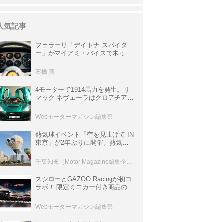
人気記事
フェラーリ「デイトナ スパイダ
ー」がマイアミ・バイスで木っ端
みじんになった後「テスタロッ
サ」に化けた理由
石橋 寛
4モーターで1914馬力を発生。リ
マック ネヴェーラはクロアチア発
のハイパーBEV【スーパーカーク
ロニクル・完全版／115】
Webモーターマガジン編集部
熱気球イベント「空を見上げて IN
東京」が2年ぶりに開催。熱気球
体験搭乗会や模型飛行機づくり教
室などのコンテンツも
千葉知充（Motor Magazine編集企画室）
スシローとGAZOO Racingが初コ
ラボ！ 限定ミニカー付き商品の
他、富士スピードウェイのイベン
ト体験があたる抽選企画などを展
Webモーターマガジン編集部
開