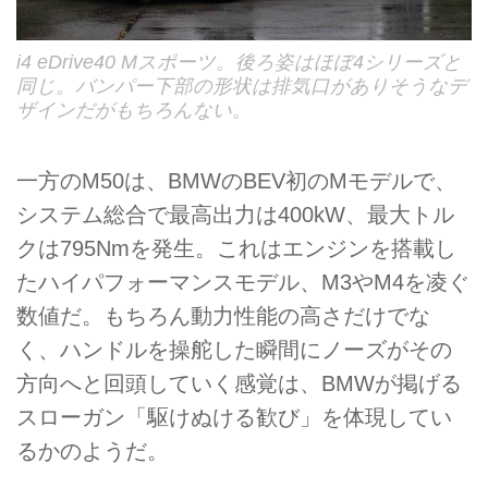
i4 eDrive40 Mスポーツ。後ろ姿はほぼ4シリーズと
同じ。バンパー下部の形状は排気口がありそうなデ
ザインだがもちろんない。
一方のM50は、BMWのBEV初のMモデルで、
システム総合で最高出力は400kW、最大トル
クは795Nmを発生。これはエンジンを搭載し
たハイパフォーマンスモデル、M3やM4を凌ぐ
数値だ。もちろん動力性能の高さだけでな
く、ハンドルを操舵した瞬間にノーズがその
方向へと回頭していく感覚は、BMWが掲げる
スローガン「駆けぬける歓び」を体現してい
るかのようだ。