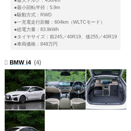
●最大トルク：430Nm
●最小回転半径：5.9m
●駆動方式：RWD
●一充電走行距離：604km（WLTCモード）
●総電力量：83.9kWh
●タイヤサイズ：前245／40R19、後255／40R19
●車両価格：848万円
BMW i4
4