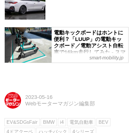
電動キックボードはホントに
便利？「LUUP」の電動キッ
クボード／電動アシスト自転
車で16km走行してみた - スマ
smart-mobility.jp
ートモビリティJP
電動キックボードでの移動は基本
的にラストワンマイルが想定され
ている。しかし、それ以上の距離
を利用するとどう感じるのか、気
になったことはないだろうか。今
2023-05-16
回は長距離走行してわかったメリ
Webモーターマガジン編集部
ット、気になる点をレビューす
る。
EV&SDGsFair
BMW
i4
電気自動車
BEV
4ドアクーペ
ハッチバック
4シリーズ