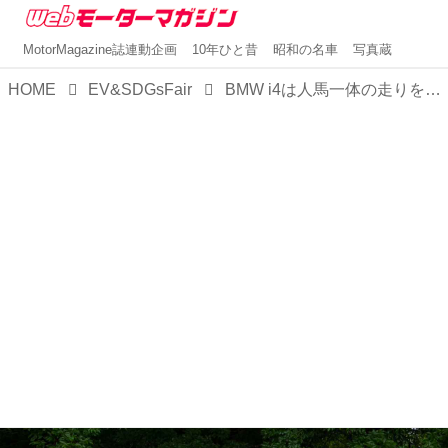
MotorMagazine誌連動企画
10年ひと昔
昭和の名車
写真蔵
HOME
EV&SDGsFair
BMW i4は人馬一体の走りを楽しめるスポーツBEV【EV＆SDGsフェア2023 in Osaka展示車紹介】