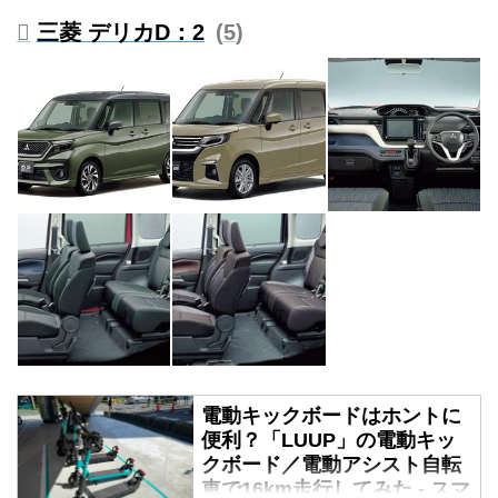
三菱 デリカD：2
5
電動キックボードはホントに
便利？「LUUP」の電動キッ
クボード／電動アシスト自転
車で16km走行してみた - スマ