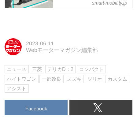
smart-mobility.jp
ートモビリティJP
電動キックボードでの移動は基本
的にラストワンマイルが想定され
ている。しかし、それ以上の距離
を利用するとどう感じるのか、気
になったことはないだろうか。今
2023-06-11
回は長距離走行してわかったメリ
Webモーターマガジン編集部
ット、気になる点をレビューす
る。
ニュース
三菱
デリカD：2
コンパクト
ハイトワゴン
一部改良
スズキ
ソリオ
カスタム
アシスト
Facebook