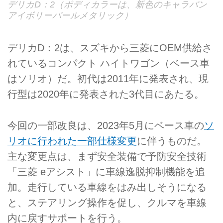
デリカD：2（ボディカラーは、新色のキャラバン
アイボリーパールメタリック）
デリカD：2は、スズキから三菱にOEM供給さ
れているコンパクト ハイトワゴン（ベース車
はソリオ）だ。初代は2011年に発表され、現
行型は2020年に発表された3代目にあたる。
今回の一部改良は、2023年5月にベース車の
ソ
リオに行われた一部仕様変更
に伴うものだ。
主な変更点は、まず安全装備で予防安全技術
「三菱 eアシスト」に車線逸脱抑制機能を追
加。走行している車線をはみ出しそうになる
と、ステアリング操作を促し、クルマを車線
内に戻すサポートを行う。