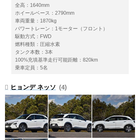
全高：1640mm
気自動車）の「NEXO（ネッ
ホイールベース：2790mm
ソ）」を投入。2022年5月よりオ
ーダー受付を開始し、7月からデ
車両重量：1870kg
リバリーの予定だ。
パワートレーン：1モーター（フロント）
駆動方式：FWD
燃料種類：圧縮水素
タンク本数：3本
100%充填基準走行可能距離：820km
乗車定員：5名
ヒョンデ ネッソ
4