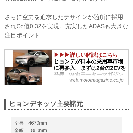
さらに空力を追求したデザインが随所に採用
されCd値0.32を実現。充実したADASも大きな
注目ポイント。
▶▶▶詳しい解説はこちら
ヒョンデが日本の乗用車市場
に再参入。まずは2台のZEVを
発表 - Webモーターマガジン
web.motormagazine.co.jp
2022年2月8日、ヒョンデ モータ
ーカンパニーの100％子会社であ
るヒョンデ モビリティ ジャパン
ヒョンデネッソ主要諸元
は、日本の乗用車市場への参入を
発表。まず、ZEV（ゼロ エミッ
ション ビークル）であるEV（電
全長：4670mm
気自動車）の「IONIQ（アイオニ
全幅：1860mm
ック）5」とFCEV（燃料電池電