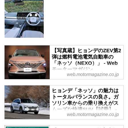
【写真蔵】ヒョンデのZEV第2
弾は燃料電池電気自動車の
「ネッソ（NEXO）」 - Web
モーターマガジン
web.motormagazine.co.jp
日本の乗用車市場に再参入するヒ
ョンデが、BEV（バッテリー電気
ヒョンデ「ネッソ」の魅力は
自動車）のアイオニック5ととも
トータルバランスの良さ。ガ
に導入するのが、FCEV（燃料電
ソリン車からの乗り換えがス
池電気自動車）の「ネッソ
ムーズな快適SUV【試乗】 -
（NEXO）」だ。そのプロフィー
web.motormagazine.co.jp
Webモーターマガジン
ルを写真で紹介しよう。
2022年2月8日、韓国の自動車メ