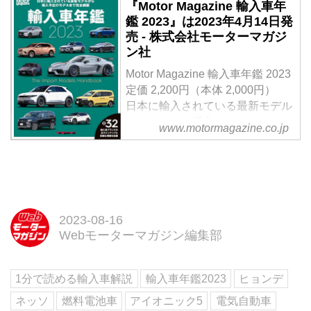
『Motor Magazine 輸入車年
ーカー「ヒョンデ」が13年ぶりに
鑑 2023』は2023年4月14日発
日本市場へと参入した。発表され
売 - 株式会社モーターマガジ
たラインナップはふたつ。デザイ
ン社
ン性を突き詰めた電気自動車
（BEV）の「アイオニック5」、
Motor Magazine 輸入車年鑑 2023
そして今回試乗することができた
定価 2,200円（本体 2,000円）
水素燃料電池自動車（FCEV）の
日本に輸入されている最新モデル
「ネッソ」である。随所に見られ
からまもなく導入されるモデルま
www.motormagazine.co.jp
るこだわりと性能についてモータ
で、全32ブランドのラインナップ
ージャーナリストの佐藤久実氏が
と詳細情報を収録
レポートする。
試し読み
◆いま日本で買えるインポートモ
デルをすべて収録
2023年4月現在、日本で購入でき
2023-08-16
る輸入車をブランド別に全網羅。
Webモーターマガジン編集部
Motor Magazine編集部が取材した
インポートモデルの最新情報を凝
1分で読める輸入車解説
輸入車年鑑2023
ヒョンデ
集して紹介しています。注目のモ
デルについては試乗インプレッシ
ネッソ
燃料電池車
アイオニック5
電気自動車