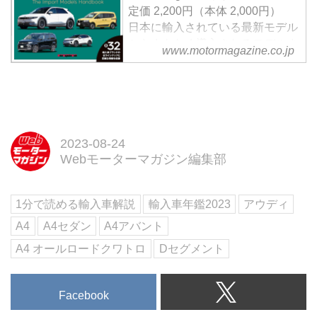
もオールロード、S4が用意され
定価 2,200円（本体 2,000円）
るが、今回はセダンの45に試乗し
日本に輸入されている最新モデル
た。（Motor Magazine2021年1月
からまもなく導入されるモデルま
www.motormagazine.co.jp
号より）
で、全32ブランドのラインナップ
と詳細情報を収録
試し読み
◆いま日本で買えるインポートモ
デルをすべて収録
2023年4月現在、日本で購入でき
2023-08-24
る輸入車をブランド別に全網羅。
Webモーターマガジン編集部
Motor Magazine編集部が取材した
インポートモデルの最新情報を凝
1分で読める輸入車解説
輸入車年鑑2023
アウディ
集して紹介しています。注目のモ
デルについては試乗インプレッシ
A4
A4セダン
A4アバント
ョンも収録。また、巻末には車両
A4 オールロードクワトロ
Dセグメント
の詳...
Facebook