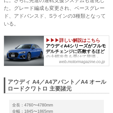
に。さらに先進の運転支援システムも進化し
た。グレード編成も変更され、ベースグレー
ド、アドバンスド、Sラインの3種類となって
いる。
▶▶▶詳しい解説はこちら
アウディA4シリーズがフルモ
デルチェンジに匹敵するほど
の大幅改良を受けて登場 -
web.motormagazine.co.jp
Webモーターマガジン
2020年10月7日、アウディジャパ
ンは主力モデル「A4シリーズ」
アウディ A4／A4アバント／A4 オール
のフェイスリフトを発表、全国の
ロードクワトロ 主要諸元
アウディ正規ディーラーで発売を
開始した。今回の改良は、A4セ
ダン、A4アバント、S4セダン、
全長：4760〜4780mm
S4アバント、A4オールロードク
ワトロを含む大規模なもので、そ
全幅：1845〜1865mm