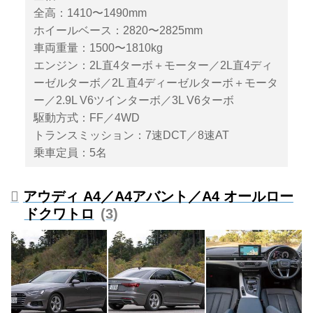
の内容もフルモデルチェンジに匹
全高：1410〜1490mm
敵するものとなっている。
ホイールベース：2820〜2825mm
車両重量：1500〜1810kg
エンジン：2L直4ターボ＋モーター／2L直4ディ
ーゼルターボ／2L 直4ディーゼルターボ＋モータ
ー／2.9L V6ツインターボ／3L V6ターボ
駆動方式：FF／4WD
トランスミッション：7速DCT／8速AT
乗車定員：5名
アウディ A4／A4アバント／A4 オールロー
ドクワトロ
3