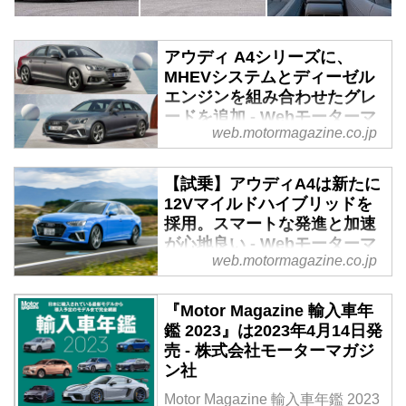
アウディ A4シリーズに、
MHEVシステムとディーゼル
エンジンを組み合わせたグレ
ードを追加 - Webモーターマ
web.motormagazine.co.jp
ガジン
2021年1月7日、アウディ ジャパ
【試乗】アウディA4は新たに
ンはミドルセダン／ワゴンのA4
12Vマイルドハイブリッドを
／A4 アバントにクリーンディー
採用。スマートな発進と加速
ゼルエンジン搭載モデルを追加し
が心地良い - Webモーターマ
て発売すると発表した。
web.motormagazine.co.jp
ガジン
コンパクトなA1、そしてSUVの
『Motor Magazine 輸入車年
Q3＆Q3スポーツバックと魅力的
鑑 2023』は2023年4月14日発
なモデルが続々と日本へ導入され
売 - 株式会社モーターマガジ
ているアウディにまたひとつ注目
ン社
モデルが加わった。A4＆A4アバ
ントである。ラインナップは他に
Motor Magazine 輸入車年鑑 2023