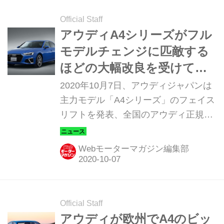
Official Staff
アウディA4シリーズがフル
モデルチェンジに匹敵する
ほどの大幅改良を受けて登
場
2020年10月7日、アウディジャパンは
主力モデル「A4シリーズ」のフェイス
リフトを発表、全国のアウディ正規デ
ィーラーで発売を開始した。今回の改
良は、A4セダン、A4アバント、S4セ
Webモーターマガジン編集部
ダン、S4アバント、A4オールロード
クワトロを含む大規模なもので、その
内容もフルモデルチェンジに匹敵する
ものとなっている。
Official Staff
アウディが欧州でA4のビッ