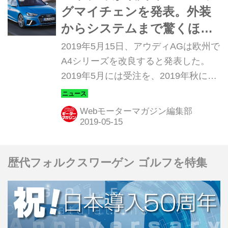
グマイチェンを発表。外装
からシステムまで驚くほど
の大幅改良！
2019年5月15日、アウディAGは欧州で
A4シリーズを改良すると発表した。
2019年5月には受注を、2019年秋には
デリバリーを開始するという。日本へ
の導入時期については未発表だ。
Webモーターマガジン編集部
歴代フォルクスワーゲン ゴルフを特集