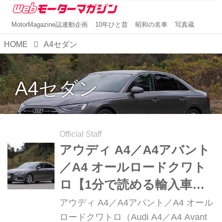
MotorMagazine誌連動企画
10年ひと昔
昭和の名車
写真蔵
HOME
A4セダン
A4セダン
Official Staff
アウディ A4／A4アバント
／A4 オールロードクワト
ロ【1分で読める輸入車解
説／2024年現行モデル】
アウディ A4／A4アバント／A4 オール
ロードクワトロ（Audi A4／A4 Avant