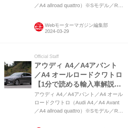
／A4 allroad quattro）※Sモデル／RS
モデル含む現行モデル発表日：2016年
2月8日車両価格：563万円〜1316万円
Webモーターマガジン編集部
Official Staff
アウディ A4／A4アバント
／A4 オールロードクワトロ
【1分で読める輸入車解説／
2023年版】
アウディ A4／A4アバント／A4 オール
ロードクワトロ（Audi A4／A4 Avant
／A4 allroad quattro）※Sモデル／RS
モデル含む現行モデル発表日：2016年
2月8日車両価格：479万円〜1316万円