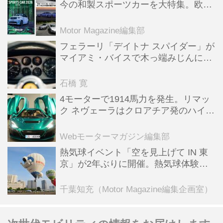
今の和製スポーツカーを大特集。欧州
スポーツ＆スーパーカー情報も満載
Motor Magazine編集部
フェラーリ「デイトナ スパイダー」が
マイアミ・バイスで木っ端みじんにな
った後「テスタロッサ」に化けた理由
石橋 寛
4モーターで1914馬力を発生。リマッ
ク ネヴェーラはクロアチア発のハイパ
ーBEV【スーパーカークロニクル・完
全版／115】
Webモーターマガジン編集部
熱気球イベント「空を見上げて IN 東
京」が2年ぶりに開催。熱気球体験搭
乗会や模型飛行機づくり教室などのコ
ンテンツも
千葉知充（Motor Magazine編集企画室）