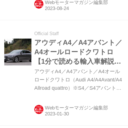
Webモーターマガジン編集部
Official Staff
アウディA4／A4アバント／
A4オールロードクワトロ
【1分で読める輸入車解説／
2023年現行モデル】
アウディA4／A4アバント／A4オール
ロードクワトロ（Audi A4/A4Avant/A4
Allroad quattro）※S4／S4アバント／
RS4アバント含む現行モデル発表日：
2016年2月8日車両価格帯：473万円〜
Webモーターマガジン編集部
1299万円