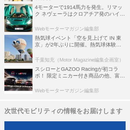
4モーターで1914馬力を発生。リマッ
ク ネヴェーラはクロアチア発のハイパ
ーBEV【スーパーカークロニクル・完
全版／115】
Webモーターマガジン編集部
熱気球イベント「空を見上げて IN 東
京」が2年ぶりに開催。熱気球体験搭
乗会や模型飛行機づくり教室などのコ
ンテンツも
千葉知充（Motor Magazine編集企画室）
スシローとGAZOO Racingが初コラ
ボ！ 限定ミニカー付き商品の他、富士
スピードウェイのイベント体験があた
る抽選企画などを展開
Webモーターマガジン編集部
次世代モビリティの情報をお届けします