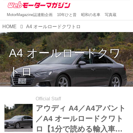
MotorMagazine誌連動企画
10年ひと昔
昭和の名車
写真蔵
HOME
A4 オールロードクワトロ
A4 オールロードクワ
トロ
Official Staff
アウディ A4／A4アバント
／A4 オールロードクワト
ロ【1分で読める輸入車解