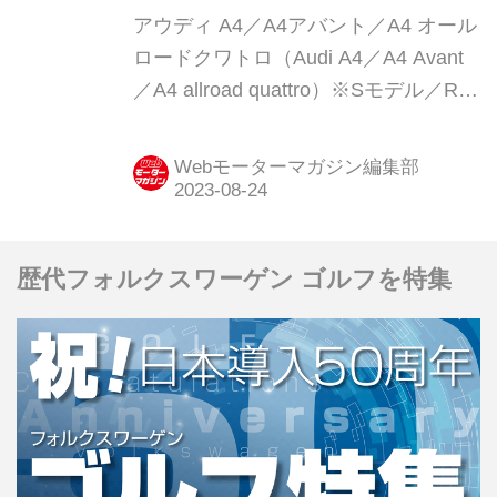
説／2023年版】
アウディ A4／A4アバント／A4 オール
ロードクワトロ（Audi A4／A4 Avant
／A4 allroad quattro）※Sモデル／RS
モデル含む現行モデル発表日：2016年
2月8日車両価格：479万円〜1316万円
Webモーターマガジン編集部
歴代フォルクスワーゲン ゴルフを特集