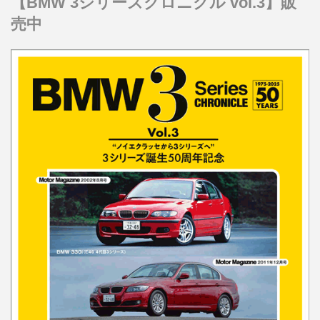
【BMW 3シリーズクロニクル vol.3】販
売中