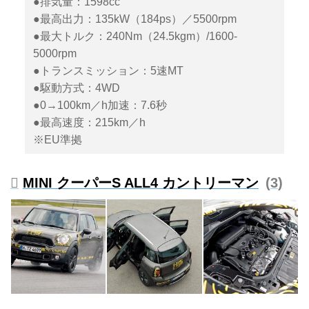
●排気量：1598cc
●最高出力：135kW（184ps）／5500rpm
●最大トルク：240Nm（24.5kgm）/1600-
5000rpm
●トランスミッション：5速MT
●駆動方式：4WD
●0→100km／h加速：7.6秒
●最高速度：215km／h
※EU準拠
MINI クーパーS ALL4 カントリーマン
3