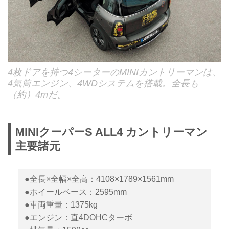
4枚ドアを持つ4シーターのMINIカントリーマンは、
4気筒エンジン、4WDシステムを搭載。全長も
（約）4mだ。
MINIクーパーS ALL4 カントリーマン
主要諸元
●全長×全幅×全高：4108×1789×1561mm
●ホイールベース：2595mm
●車両重量：1375kg
●エンジン：直4DOHCターボ