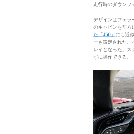
走行時のダウンフォ
デザインはフェラ
のキャビンを前方
た「J50」
にも近似
ーも設定された。
レイとなった。ス
ずに操作できる。