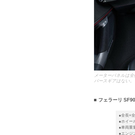
メーターパネルは全
バースギアはない。
フェラーリ SF
●全長×全
●ホイール
●車両重
●エンジ