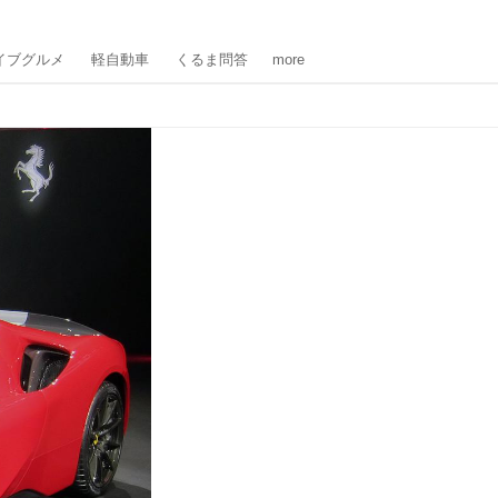
イブグルメ
軽自動車
くるま問答
more