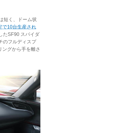
は短く、ドーム状
定で10台生産され
たSF90 スパイダ
チのフルディスプ
リングから手を離さ