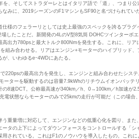
周年を、そしてストラダーレとはイタリア語で「道」、つまり公
なみに、2019シーズンのF1マシンもSF90と名づけられてい
道仕様のフェラーリとしては史上最強のスペックを誇るプラグ
登場したことだ。新開発の4LのV型8気筒 DOHCツインターボ
高出力780psと最大トルク800Nmを発生する。これに、リア
ーを組み合わせる。リアはエンジン+モーターのハイブリッド、
が、いわゆるeｰ4WDにあたる。
で220psの最高出力を発生し、エンジンと組み合わせたシス
る。モーターを駆動するのは容量7.9kWhのリチウムイオンバッ
8速DCT。公称最高速が340km／h、0→100km／h加速が2.5
ル充電状態ならモーターのみで25kmの走行が可能だ（この場合
伴う重量増に対応して、エンジンなどの低重心化を図り、また
エータの上下によってダウンフォースをコントロールする「シャ
用されている。これはF1のノウハウを導入したもの。これにより