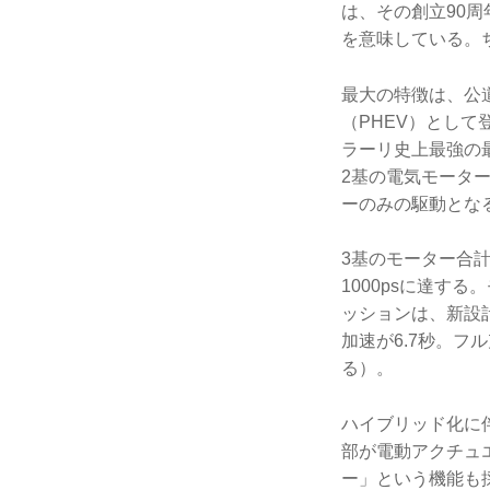
は、その創立90
を意味している。ち
最大の特徴は、公
（PHEV）として
ラーリ史上最強の最
2基の電気モータ
ーのみの駆動となる
3基のモーター合計
1000psに達す
ッションは、新設計の
加速が6.7秒。フ
る）。
ハイブリッド化に
部が電動アクチュ
ー」という機能も採