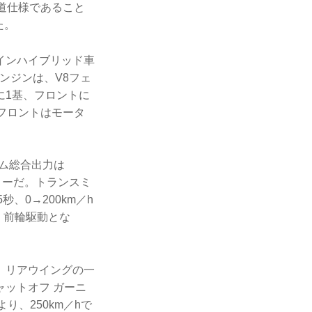
道仕様であること
た。
インハイブリッド車
エンジンは、V8フェ
に1基、フロントに
フロントはモータ
テム総合出力は
テリーだ。トランスミ
秒、0→200km／h
、前輪駆動とな
、リアウイングの一
ットオフ ガーニ
、250km／hで