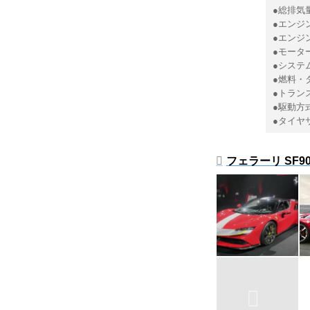
●総排気量
●エンジン
●エンジン
●モータ
●システム
●燃料・
●トラン
●駆動方
●タイヤサ
フェラーリ SF9