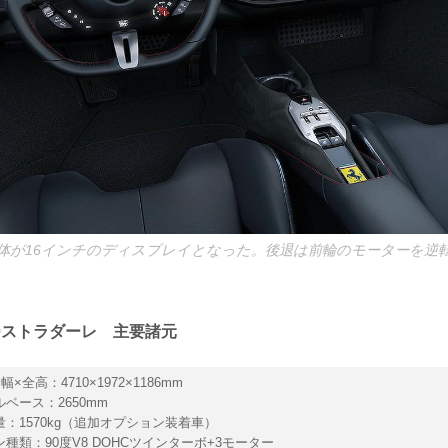
体が16インチのディスプレイとなった。後退は前輪のモーターを逆
90ストラダーレ 主要諸元
幅×全高：4710×1972×1186mm
ベース：2650mm
量：1570kg（追加オプション装着車）
ン種類：90度V8 DOHCツインターボ+3モーター