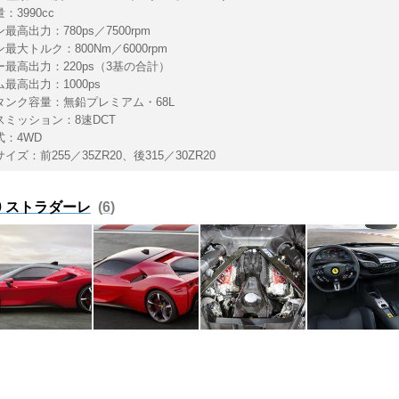
：3990cc
最高出力：780ps／7500rpm
最大トルク：800Nm／6000rpm
ー最高出力：220ps（3基の合計）
最高出力：1000ps
タンク容量：無鉛プレミアム・68L
スミッション：8速DCT
式：4WD
イズ：前255／35ZR20、後315／30ZR20
0 ストラダーレ
6