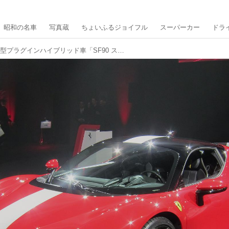
昭和の名車
写真蔵
ちょいふるジョイフル
スーパーカー
ドラ
フェラーリ初の量産型プラグインハイブリッド車「SF90 ストラダーレ」【スーパーカークロニクル／086】