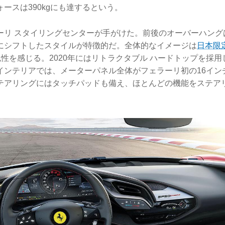
ースは390kgにも達するという。
ーリ スタイリングセンターが手がけた。前後のオーバーハング
にシフトしたスタイルが特徴的だ。全体的なイメージは
日本限
性を感じる。2020年にはリトラクタブル ハードトップを採用し
インテリアでは、メーターパネル全体がフェラーリ初の16イン
テアリングにはタッチパッドも備え、ほとんどの機能をステア