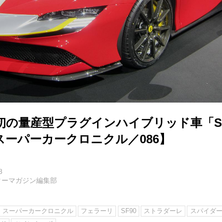
初の量産型プラグインハイブリッド車「SF
スーパーカークロニクル／086】
8
ターマガジン編集部
スーパーカークロニクル
フェラーリ
SF90
ストラダーレ
スパイダ