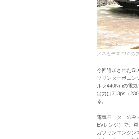
メルセデス GLCの
今回追加されたGLC
ソリンターボエンジ
ルク440Nmの
出力は313ps（
る。
電気モーターのみで
EVレンジ）で、
ガソリンエンジン