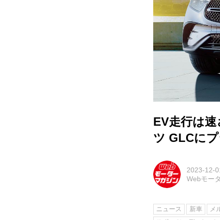
EV走行は速
ツ GLC
2023-12-0
Webモー
ニュース
新車
メ