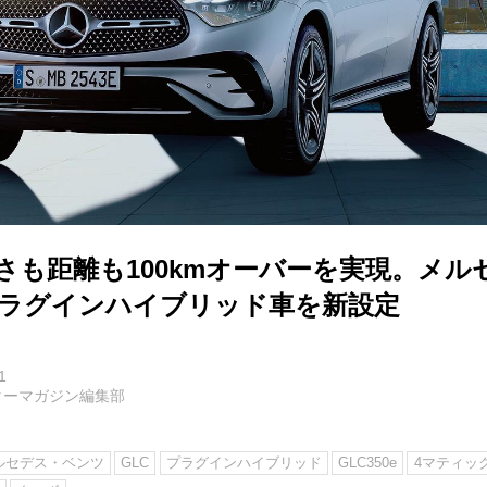
さも距離も100kmオーバーを実現。メ
にプラグインハイブリッド車を新設定
1
ターマガジン編集部
ルセデス・ベンツ
GLC
プラグインハイブリッド
GLC350e
4マティッ