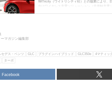
WiTricity（ワイトリシティ社）との協業により
向けワイヤレス充電ソリューション（非接触充電
向けた実証実験を検討していることを発表した。
することなく“駐車しているだけで充電できる”シ
本でも実用化されるかもしれない。（タイトル写真：Wi
1
ターマガジン編集部
ルセデス・ベンツ
GLC
プラグインハイブリッド
GLC350e
4マティッ
ン
ターボ
Facebook