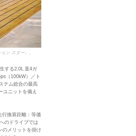
ション スター」。
する2.0L 直4ガ
s（100kW）／ト
システム総合の最高
ワーユニットを備え
V走行換算距離：等価
へのドライブでは
ンのメリットを掛け