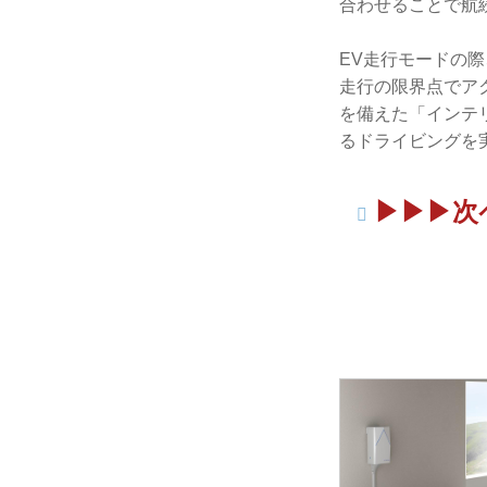
合わせることで航
EV走行モードの
走行の限界点でア
を備えた「インテ
るドライビングを
▶▶▶次