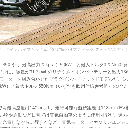
プラグインハイブリッド車「GLC350e 4マティック スポーツエディ
350eは、最高出力204ps（150kW）と最大トルク320Nmを発生
ンに、容量が31.2kWhのリチウムイオンバッテリーと出力136p
電気モーターを組み合わせたプラグインハイブリッドモデルだ。
230kW）／最大トルク550Nm（いずれも欧州仕様参考値）のパ
も最高速度は140km／h、走行可能な航続距離は118km（E
買い物や通勤など日常では電気自動車のように使用可能だ。遠方
で充電しながら走行するなど、電気モーターとガソリンエンジ