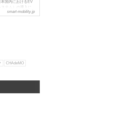
、日本国内におけるEV
システム）の導入に
smart-mobility.jp
充電ケーブルを接続
ステムが、いよいよ日
tricity）
ク
CHAdeMO