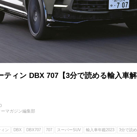
ティン DBX 707【3分で読める輸入車解
0
ターマガジン編集部
ティン
DBX
DBX707
707
スーパーSUV
輸入車年鑑2023
3分で読