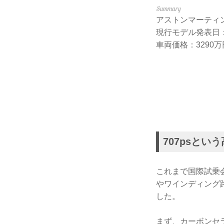
アストンマーティン DBX
現行モデル発表日：2
車両価格：3290万
707psと
これまで国際試乗会
やワインディング
した。
まず、カーボンセ