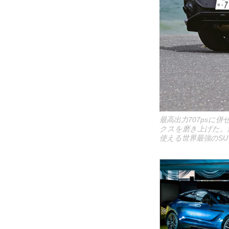
最高出力707ps
クスを磨き上げた。
使える世界最強のS