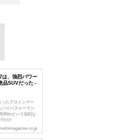
07は、強烈パワー
SUVだった -
なったアストンマー
たハイパフォーマン
900Nmという強烈な
otor
motormagazine.co.jp