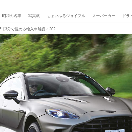
昭和の名車
写真蔵
ちょいふるジョイフル
スーパーカー
ドラ
アストンマーティン DBX 707【3分で読める輸入車解説／2023年版】