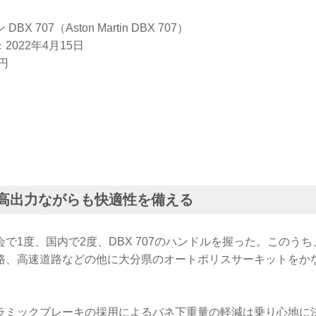
 707（Aston Martin DBX 707）
022年4月15日
円
いう高出力ながらも快適性を備える
で1度、国内で2度、DBX 707のハンドルを握った。このう
路、高速道路などの他に大分県のオートポリスサーキットをか
ラミックブレーキの採用によるバネ下重量の軽減は乗り心地に