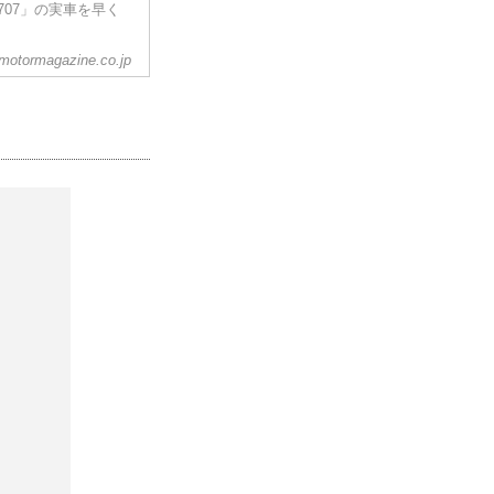
707」の実車を早く
motormagazine.co.jp