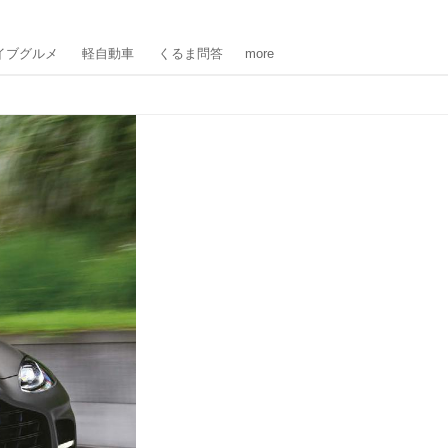
イブグルメ
軽自動車
くるま問答
more