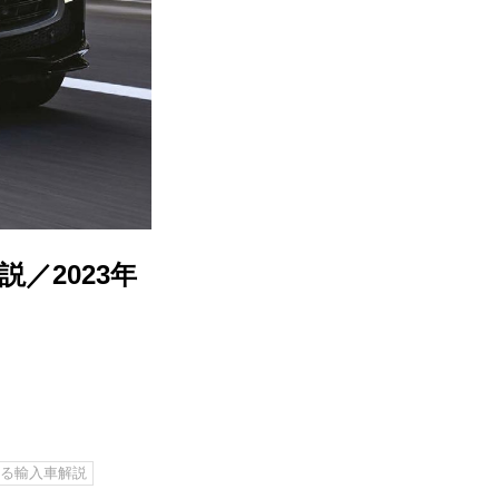
説／2023年
める輸入車解説