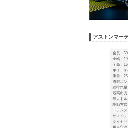
アストンマーティ
全長：50
全幅：19
全高：16
ホイール
重量：232
搭載エン
総排気量：
最高出力：5
最大トルク：
駆動方式
トランス
サスペン
タイヤサイ
乗車定員