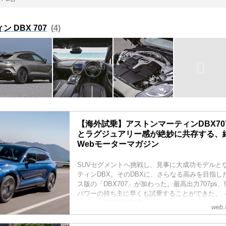
 DBX 707
4
【海外試乗】アストンマーティンDBX7
とラグジュアリー感が絶妙に共存する、絶品
Webモーターマガジン
SUVセグメントへ挑戦し、見事に大成功モデルと
ティンDBX。そのDBXに、さらなる高みを目指し
ス版の「DBX707」が加わった。最高出力707ps、
パワーの持ち主に早くも試乗することができた。（M
Magazine2022年6月号より）
web.