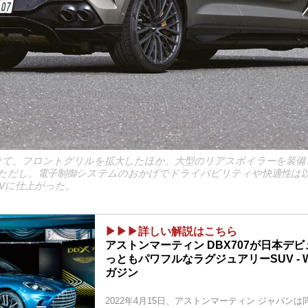
に併せて、フロントグリルを拡大したほか、大型のリアスポイラーを装
ただし、電子制御システムのおかげでドライバビリティや快適性は
UVに仕上がった。
▶▶▶詳しい解説はこちら
アストンマーティン DBX707が日本デ
っともパワフルなラグジュアリーSUV - 
ガジン
2022年4月15日、アストンマーティン ジャパン