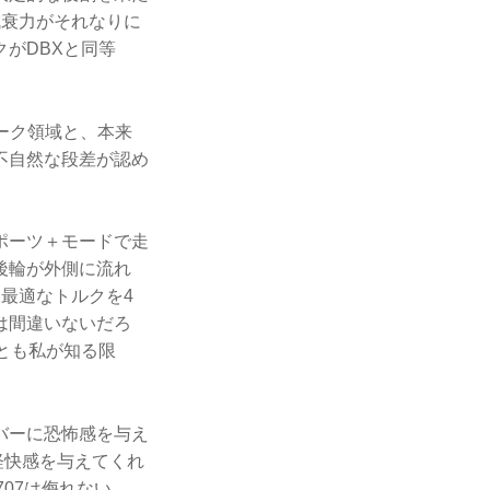
減衰力がそれなりに
がDBXと同等
ローク領域と、本来
不自然な段差が認め
ポーツ＋モードで走
後輪が外側に流れ
最適なトルクを4
は間違いないだろ
とも私が知る限
バーに恐怖感を与え
軽快感を与えてくれ
707は侮れない。