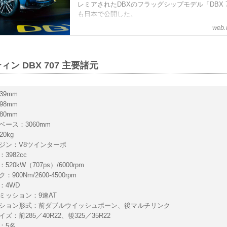
レミアされたDBXのフラッグシップモデル「DBX 
も日本で公開した。
web.
ン DBX 707 主要諸元
39mm
98mm
80mm
ベース：3060mm
0kg
ジン：V8ツインターボ
3982cc
20kW（707ps）/6000rpm
900Nm/2600-4500rpm
：4WD
ミッション：9速AT
ション形式：前ダブルウイッシュボーン、後マルチリンク
ズ：前285／40R22、後325／35R22
：5名