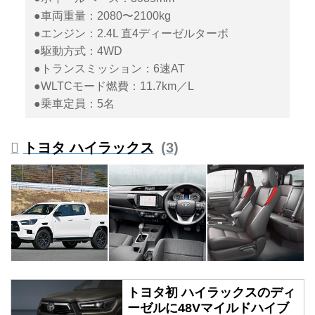
●車両重量：2080〜2100kg
●エンジン：2.4L 直4ディーゼルターボ
●駆動方式：4WD
●トランスミッション：6速AT
●WLTCモード燃費：11.7km／L
●乗車定員：5名
トヨタ ハイラックス
3
トヨタ初 ハイラックスのディ
ーゼルに48Vマイルドハイブ