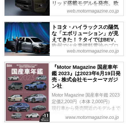
リッド搭載モデルを発売。欧
州市場での商品力を強化 -
web.motormagazine.co.jp
Webモーターマガジン
トヨタヨーロッパは2023年12月4
トヨタ・ハイラックスの陽気
日、同社のピックアップトラック
な「エボリューション」が見
「ハイラックス」に、新たに48V
えてきた！？タイではBEV、
マイルドハイブリッドシステムを
欧州では水素燃料電池のプロ
web.motormagazine.co.jp
搭載したモデルを設定。2024年
トを開発中 - Webモーターマ
半ばに欧州市場向けに発売するこ
ガジン
とを発表した。
『Motor Magazine 国産車年
トヨタのタイ法人「トヨタ・モー
鑑 2023』は2023年6月19日発
ター・タイランド」は2022年12
売 - 株式会社モーターマガジ
月14日、その設立60周年の記念
ン社
式典において、ハイラックス
REVOのBEVコンセプトを発表し
Motor Magazine 国産車年鑑 2023
た。欧州では12月2日に、水素燃
定価2,200円（本体 2,000円）
料電池で走行するハイラックスの
現行車から発売間近のモデルまで
試作機開発を宣言している。そこ
国産車の最新情報を網羅
www.motormagazine.co.jp
から見えてくるのは、「今後ある
全11国産ブランドの全乗用モデル
べき商用車の未来」だけれど、日
+αの詳細な情報を収録