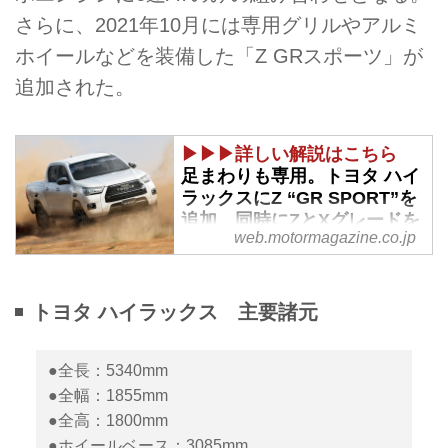
さらに、2021年10月には専用グリルやアルミ
ホイールなどを装備した「Z GRスポーツ」が
追加された。
▶▶▶詳しい解説はこちら
足まわりも専用。トヨタ ハイ
ラックスにZ “GR SPORT”を
追加。同時にZとXグレードを
web.motormagazine.co.jp
一部改良 - Webモーターマガ
ジン
2021年10月8日、トヨタはピック
トヨタ ハイラックス 主要諸元
アップトラック「ハイラックス」
に、「Z GR SPORT」グレードを
新たに加えたと発表。併せて既存
●全長：5340mm
のZ、Xグレードへの一部改良も
●全幅：1855mm
行われ、同日に発売された。
●全高：1800mm
●ホイールベース：3085mm