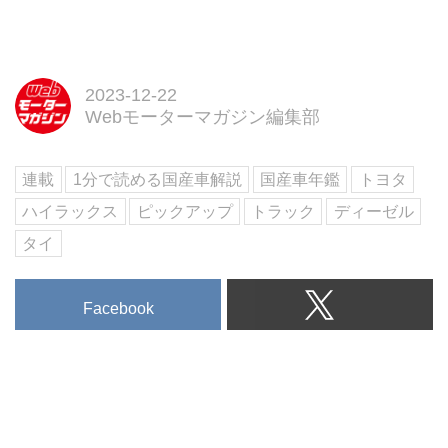
本向けには「あるべきレジャービ
試し読み
ークルの未来」とも言えそうだ。
ご好評いただいている毎年1回の
発行の「輸入車年鑑」の姉妹本と
して刊行。現在日本で販売されて
2023-12-22
いる全ての国産ブランドのクルマ
Webモーターマガジン編集部
の解説と、巻末には詳細なスペッ
クも掲載。さらに、巻頭特集では
連載
1分で読める国産車解説
国産車年鑑
トヨタ
日本国内で2023年下半期に発売
される注目モデルの「レクサス
ハイラックス
ピックアップ
トラック
ディーゼル
LM」「レクサスLBX」などの詳
タイ
報、「スバ...
Facebook