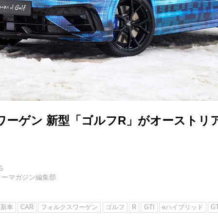
ワーゲン 新型「ゴルフR」がオーストリ
5
ターマガジン編集部
新車
CAR
フォルクスワーゲン
ゴルフ
R
GTI
eハイブリッド
G