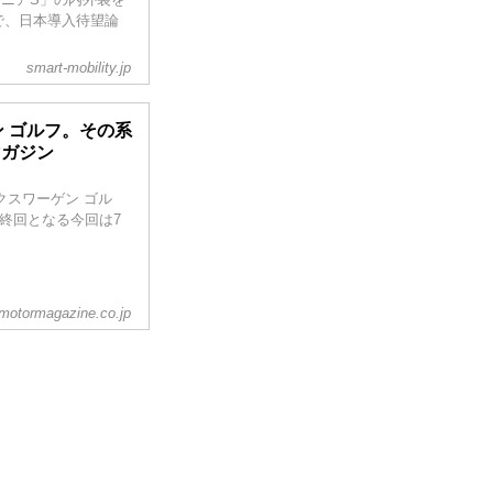
で、日本導入待望論
smart-mobility.jp
ン ゴルフ。その系
マガジン
クスワーゲン ゴル
終回となる今回は7
motormagazine.co.jp