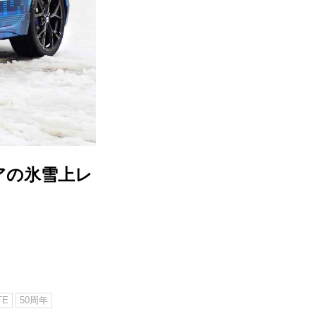
アの氷雪上レ
TE
50周年