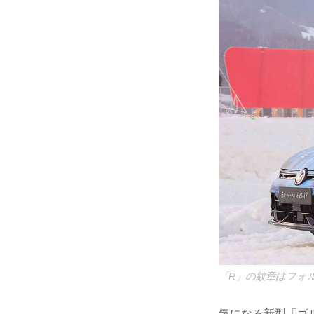
「R」の紋章はフォ
気になる新型「ゴ