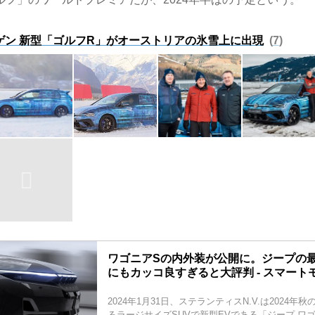
ゲン 新型「ゴルフR」がオーストリアの氷雪上に出現
7
ワゴニアSの内外装が公開に。ジープの最
にもカッコ良すぎると大評判 - スマート
2024年1月31日、ステランティスN.V.は2024
るラージサイズSUVで新型EVである「ジープ ワ