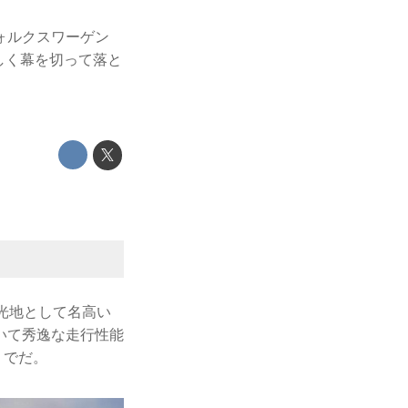
ォルクスワーゲン
しく幕を切って落と
光地として名高い
いて秀逸な走行性能
」でだ。