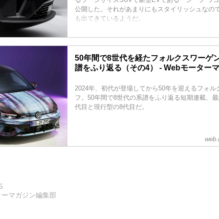
公開した。それがあまりにもスタイリッシュなの
も出てきているようだ。
50年間で8世代を経たフォルクスワーゲ
譜をふり返る（その4） - Webモーター
2024年、初代が登場してから50年を迎えるフォル
フ。50年間で8世代の系譜をふり返る短期連載、最
代目と現行型の8代目だ。
web.
5
ターマガジン編集部