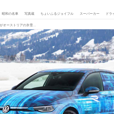
昭和の名車
写真蔵
ちょいふるジョイフル
スーパーカー
ドラ
フォルクスワーゲン 新型「ゴルフR」がオーストリアの氷雪上レースに出現