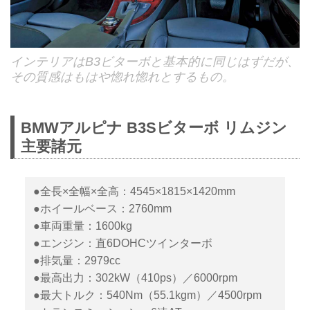
インテリアはB3ビターボと基本的に同じはずだが、
その質感はもはや惚れ惚れとするもの。
BMWアルピナ B3Sビターボ リムジン
主要諸元
●全長×全幅×全高：4545×1815×1420mm
●ホイールベース：2760mm
●車両重量：1600kg
●エンジン：直6DOHCツインターボ
●排気量：2979cc
●最高出力：302kW（410ps）／6000rpm
●最大トルク：540Nm（55.1kgm）／4500rpm