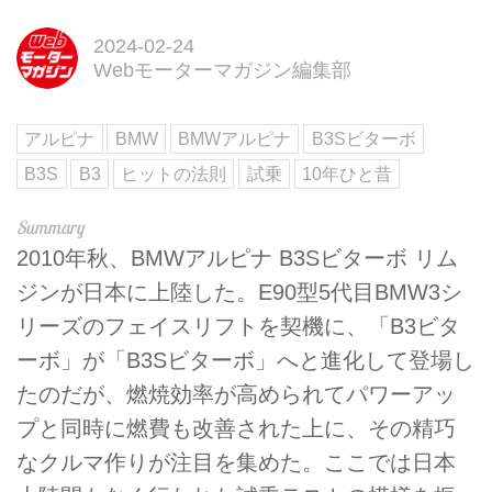
2024-02-24
Webモーターマガジン編集部
アルピナ
BMW
BMWアルピナ
B3Sビターボ
B3S
B3
ヒットの法則
試乗
10年ひと昔
2010年秋、BMWアルピナ B3Sビターボ リム
ジンが日本に上陸した。E90型5代目BMW3シ
リーズのフェイスリフトを契機に、「B3ビタ
ーボ」が「B3Sビターボ」へと進化して登場し
たのだが、燃焼効率が高められてパワーアッ
プと同時に燃費も改善された上に、その精巧
なクルマ作りが注目を集めた。ここでは日本