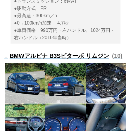
●トランスミッション：6速AT
●駆動方式：FR
●最高速：300km／h
●0→100km/h加速 ：4.7秒
●車両価格：990万円・左ハンドル、1024万円・
右ハンドル（2010年当時）
BMWアルピナ B3Sビターボ リムジン
10