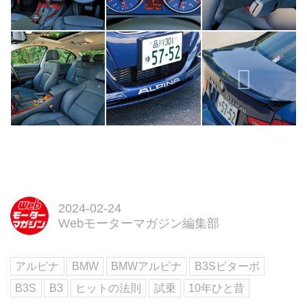
2024-02-24
Webモーターマガジン編集部
アルピナ
BMW
BMWアルピナ
B3Sビターボ
B3S
B3
ヒットの法則
試乗
10年ひと昔