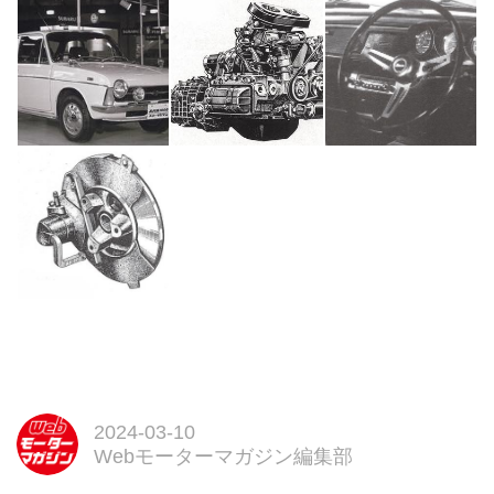
試し読み
＜内容紹介＞
現在、40- 60代、そして70代の
「昭和」を生きてきたクルマ好き
の読者諸兄に贈る、珠玉の名車ア
ルバム。
コンセプトは「昭和の時代を駆け
抜けた名車を今再び、振り返
る」---。
ベースは2020年に発行した『昭
和の名車大全集 上/下巻』。これ
を元に新たに...
2024-03-10
Webモーターマガジン編集部