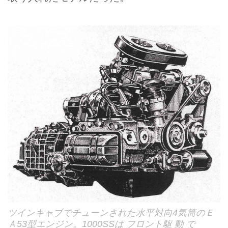
ツインキャブでチューンされた水平対向4気筒のＥ
Ａ53型エンジン。1000SSは フロント駆 動 で