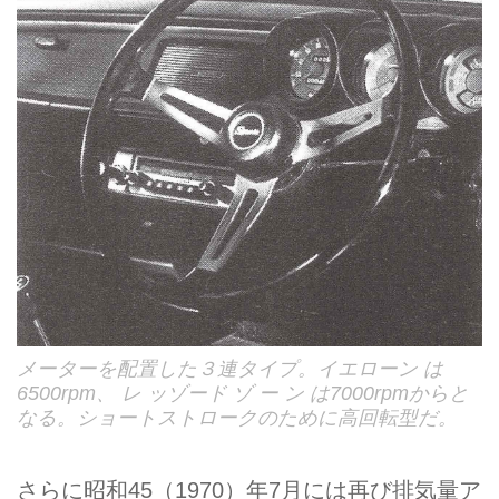
メーターを配置した３連タイプ。イエローン は
6500rpm、 レ ッゾード ゾ ー ン は7000rpmからと
なる。ショートストロークのために高回転型だ。
さらに昭和45（1970）年7月には再び排気量ア