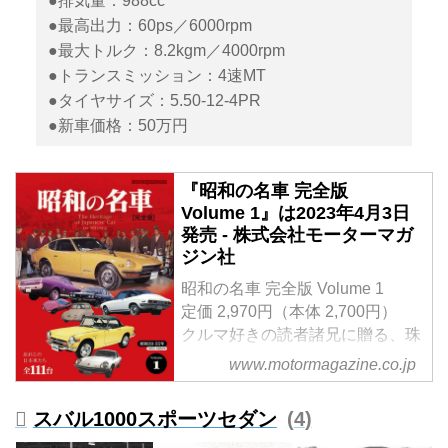
●排気量：988cc
●最高出力：60ps／6000rpm
●最大トルク：8.2kgm／4000rpm
●トランスミッション：4速MT
●タイヤサイズ：5.50-12-4PR
●新車価格：50万円
『昭和の名車 完全版
Volume 1』は2023年4月3日
発売 - 株式会社モーターマガ
ジン社
昭和の名車 完全版 Volume 1
定価 2,970円（本体 2,700円）
クルマ好きの読者諸兄に贈る、珠
玉の名車アルバム。
www.motormagazine.co.jp
Vol.1では、昭和30（1955）年か
ら昭和55（1980）年に登場した
スバル1000スポーツセダン
4
名車を解説。