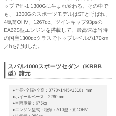
ップでﬀ -1 1300Gに生まれ変わる。その中で
も、 1300GのスポーツモデルはSTと呼ばれ、
4気筒OHV、1267cc、ツインキャブ93psの
EA62S型エンジンを搭載して、最高速は当時
の国産1300ccクラスでトップレベルの170km
／hを記録した。
スバル1000スポーツセダン（KRBB
型）諸元
●全長×全幅×全高：3770×1445×1310）mm
●ホイールベース：2280mm
●車両重量：675kg
●エンジン型式・種類：A10型・直4OHV