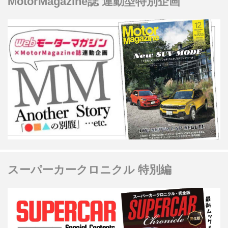
MotorMagazine誌 連動型特別企画
スーパーカークロニクル 特別編