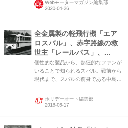
Webモーターマガジン編集部
行機に注目してみよう。（今回の記事
は、2018年2月当時の内容です）
全金属製の軽飛行機「エア
ロスバル」、赤字路線の救
世主「レールバス」、
SUBARUにつながるスバル
個性的な製品から、熱狂的なファンが
の全仕事【後編・歴史】
いることで知られるスバル。戦前から
現代まで、スバルの前身である中島飛
行機、富士重工業の製品と時代背景を
追う短期連載「スバルの全仕事」を掲
ホリデーオート編集部
載する。全3回で送る最終回（後編）
は1963〜2017年富士重工業時代。
（ホリデーオート2018年4月号より抜