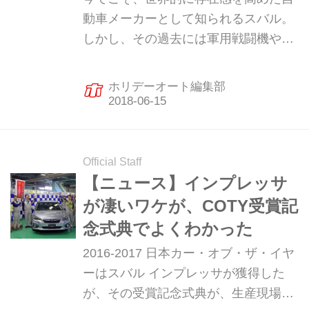
編・歴史】
動車メーカーとして知られるスバル。
しかし、その過去には軍用戦闘機や鉄
道、バスなど、様々なビジネスを展開
してきた経緯がある。スバルの前身で
ホリデーオート編集部
ある富士重工業、さらに中島飛行機に
までかのぼり、その製品たちを見てい
こう。全3回で送る第1回は1917〜
1945年の中島飛行機時代。（ホリデー
Official Staff
オート2018年4月号より抜粋）
【ニュース】インプレッサ
が凄いワケが、COTY受賞記
念式典でよくわかった
2016-2017 日本カー・オブ・ザ・イヤ
ーはスバル インプレッサが獲得した
が、その受賞記念式典が、生産現場で