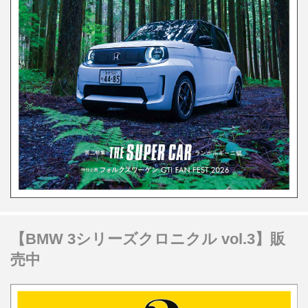
【BMW 3シリーズクロニクル vol.3】販
売中