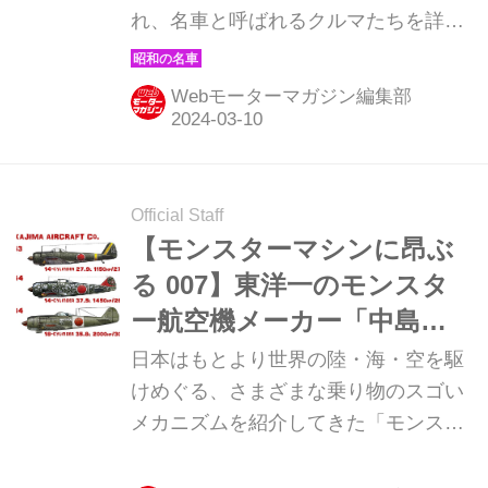
れ、名車と呼ばれるクルマたちを詳細
に紹介しよう。その第42回目は、国産
車で初めてラジアルタイヤを装着した
Webモーターマガジン編集部
スバル1000スポーツセダンの登場だ。
（現在販売中のMOOK「昭和の名車・
完全版Volume.1」より）
Official Staff
【モンスターマシンに昂ぶ
る 007】東洋一のモンスタ
ー航空機メーカー「中島飛
行機」
日本はもとより世界の陸・海・空を駆
けめぐる、さまざまな乗り物のスゴい
メカニズムを紹介してきた「モンスタ
ーマシンに昂ぶる」。復刻版の第7回
は、「スバル」のルーツである中島飛