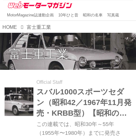
MotorMagazine誌連動企画
10年ひと昔
昭和の名車
写真蔵
HOME
富士重工業
富士重工業
Official Staff
スバル1000スポーツセダ
ン（昭和42／1967年11月発
売・KRBB型）【昭和の名
車・完全版ダイジェスト
この連載では、昭和30年～55年
039】
（1955年〜1980年）までに発売さ