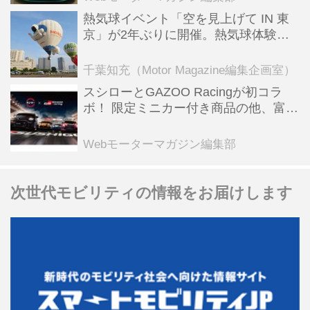
熱気球イベント「空を見上げて IN 東
京」が2年ぶりに開催。熱気球体験搭
乗会や模型飛行機づくり教室などのコ
ンテンツも
千葉知充（Motor Magazine編集企画室）
スシローとGAZOO Racingが初コラ
ボ！ 限定ミニカー付き商品の他、富士
スピードウェイのイベント体験があた
る抽選企画などを展開
Webモーターマガジン編集部
次世代モビリティの情報をお届けします