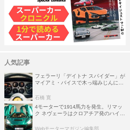
人気記事
フェラーリ「デイトナ スパイダー」が
マイアミ・バイスで木っ端みじんにな
った後「テスタロッサ」に化けた理由
石橋 寛
4モーターで1914馬力を発生。リマッ
ク ネヴェーラはクロアチア発のハイパ
ーBEV【スーパーカークロニクル・完
全版／115】
Webモーターマガジン編集部