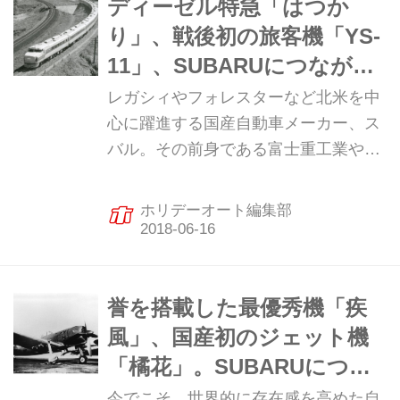
粋）【前編は
ディーゼル特急「はつか
→https://web.motormagazine.co.jp/_ct/
り」、戦後初の旅客機「YS-
17175792、中編は
11」、SUBARUにつながる
→https://web.motormagazine.co.jp/_ct/
スバルの全仕事【中編・歴
レガシィやフォレスターなど北米を中
17175862】
史】
心に躍進する国産自動車メーカー、ス
バル。その前身である富士重工業や中
島飛行機の時代までさかのぼりって、
その製品と時代背景を追う短期連載
ホリデーオート編集部
「スバルの全仕事」。全3回で送る第2
回（中編）は1946〜1962年の富士重
工業黎明期。（ホリデーオート2018年
4月号より抜粋）【前編は
誉を搭載した最優秀機「疾
→https://web.motormagazine.co.jp/_ct/
風」、国産初のジェット機
17175792】
「橘花」。SUBARUにつな
がるスバルの全仕事【前
今でこそ、世界的に存在感を高めた自