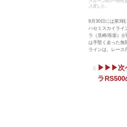
グループAの一時代を
入賞した。
8月30日には第3
ハセミスカイライ
ラ（見崎/長坂）
は手堅く走った無
ラインは、レース
▶▶▶次
ラRS50