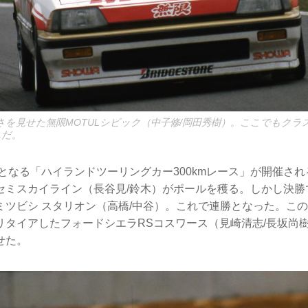
速さを見せた無限MOTULシビック（中子修/岡田秀樹）。ここでもク
んだ。
戦となる「ハイランドツーリングカー300kmレース」が開催さ
セミスカイライン（長谷見/鈴木）がポールを穫る。しかし決勝
Pミツビシ スタリオン（高橋/中谷）。これで連勝となった。こ
リタイアしたフォードシエラRSコスワース（見崎清志/長坂尚
せた。