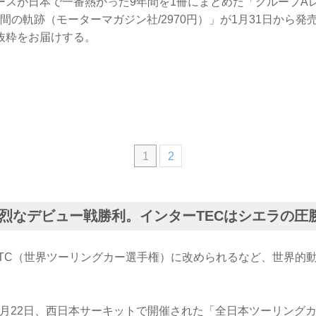
ースが日本で一番熱かった9年間を1冊にまとめた「グループA
JTC9年間の軌跡（モーターマガジン社/2970円）」が1月31日か
抜粋をお届けする。
1
2
烈なデビュー戦勝利。インターTECはシエラの圧
がWTC（世界ツーリングカー選手権）に改められるなど、世界的
、3月22日、西日本サーキットで開催された「全日本ツーリング