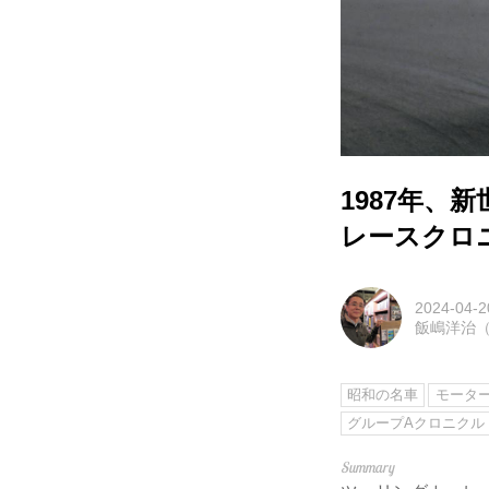
1987年
レースクロニク
2024-04-2
飯嶋洋治（
昭和の名車
モータ
グループAクロニクル