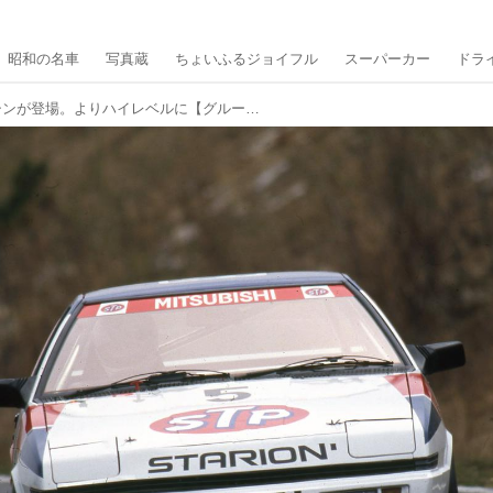
昭和の名車
写真蔵
ちょいふるジョイフル
スーパーカー
ドラ
1987年、新世代のマシンが登場。よりハイレベルに【グループAレースクロニクル1985-1993 JTC9年間の軌跡（3）】