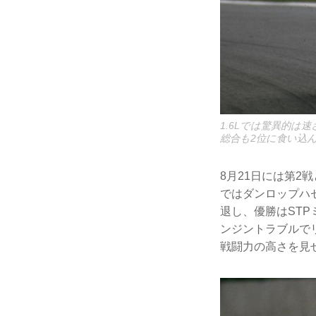
1.6Lでは驚異的は
総合も2位に食い込
8月21日には第2
ではダンロップハ
退し、優勝はST
ンジントラブルで
戦闘力の高さを見