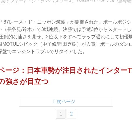
築くフォード・シエラRSコスワース。TRAMPIO・SIERRA（見崎清
戦「87レース・ド・ニッポン筑波」が開催された。ポールポジ
ン（長谷見/鈴木）で3戦連続。決勝では予選3位からスタート
が圧倒的な速さを見せ、2位以下をすべてラップ遅れにして初優
限MOTULシビック（中子修/岡田秀樹）が入賞。ポールのダン
序盤でエンジントラブルでリタイアした。
ページ：日本車勢が注目されたインターT
0の強さが目立つ
次ページ
1
2