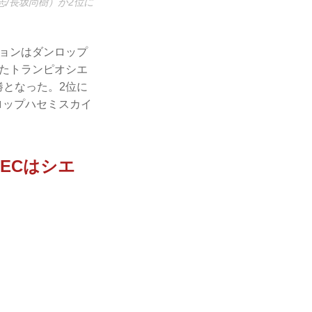
志/長坂尚樹）が2位に
ションはダンロップ
したトランピオシエ
勝となった。2位に
ロップハセミスカイ
ECはシエ