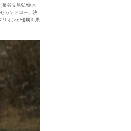
長谷見昌弘/鈴木
がセカンドロー。決
タリオンが優勝を果