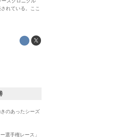
レースクロニクル
ら発売されている。ここ
勝
動きのあったシーズ
カー選手権レース」