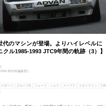
、新世代のマシンが登場。よりハイレベルに
ル1985-1993 JTC9年間の軌跡（3）】
0
FAN BOOK編集部）
ースポーツ
グループA
フォード・シエラ
スープラ
スカイライン
CA