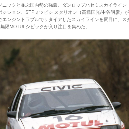
ソニックと並ぶ国内勢の強豪、ダンロップハセミスカイライン（
ポジション、STPミツビシ スタリオン（高橋国光/中谷明彦）
でエンジントラブルでリタイアしたスカイラインを尻目に、ス
無限MOTULシビックが入り注目を集めた。