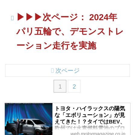
▶▶▶次ページ： 2024年
パリ五輪で、デモンストレ
ーション走行を実施
次ページ
1
2
トヨタ・ハイラックスの陽気
な「エボリューション」が見
えてきた！？タイではBEV、
欧州では水素燃料電池のプロ
web.motormagazine.co.jp