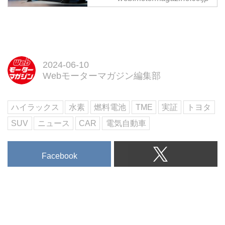
トを開発中 - Webモーターマ
ガジン
トヨタのタイ法人「トヨタ・モー
ター・タイランド」は2022年12
月14日、その設立60周年の記念
式典において、ハイラックス
2024-06-10
REVOのBEVコンセプトを発表し
Webモーターマガジン編集部
た。欧州では12月2日に、水素燃
料電池で走行するハイラックスの
ハイラックス
水素
燃料電池
TME
実証
トヨタ
試作機開発を宣言している。そこ
から見えてくるのは、「今後ある
SUV
ニュース
CAR
電気自動車
べき商用車の未来」だけれど、日
本向けには「あるべきレジャービ
ークルの未来」とも言えそうだ。
Facebook