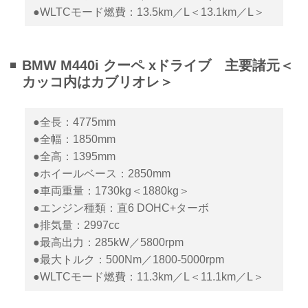
●WLTCモード燃費：13.5km／L＜13.1km／L＞
BMW M440i クーペ xドライブ 主要諸元＜
カッコ内はカブリオレ＞
●全長：4775mm
●全幅：1850mm
●全高：1395mm
●ホイールベース：2850mm
●車両重量：1730kg＜1880kg＞
●エンジン種類：直6 DOHC+ターボ
●排気量：2997cc
●最高出力：285kW／5800rpm
●最大トルク：500Nm／1800-5000rpm
●WLTCモード燃費：11.3km／L＜11.1km／L＞