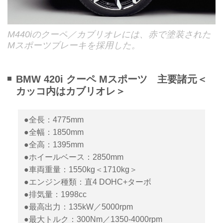
M440iのクーペ／カブリオレには、赤で塗装された
Mスポーツブレーキを採用した。
BMW 420i クーペ Mスポーツ 主要諸元＜
カッコ内はカブリオレ＞
●全長：4775mm
●全幅：1850mm
●全高：1395mm
●ホイールベース：2850mm
●車両重量：1550kg＜1710kg＞
●エンジン種類：直4 DOHC+ターボ
●排気量：1998cc
●最高出力：135kW／5000rpm
●最大トルク：300Nm／1350-4000rpm