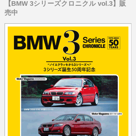
【BMW 3シリーズクロニクル vol.3】販
売中