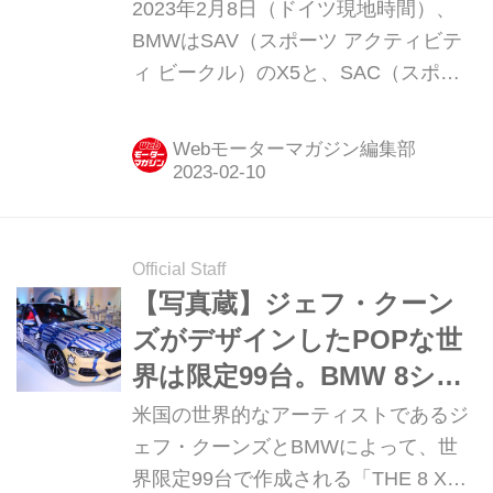
2023年2月8日（ドイツ現地時間）、
BMWはSAV（スポーツ アクティビテ
ィ ビークル）のX5と、SAC（スポー
ツ アクティビティ クーペ）のX6を大
幅にアップデートして発表した。日本
Webモーターマガジン編集部
仕様に関しては、まだアナウンスはさ
れていない。
Official Staff
【写真蔵】ジェフ・クーン
ズがデザインしたPOPな世
界は限定99台。BMW 8シリ
ーズ グランクーペが大変
米国の世界的なアーティストであるジ
身。
ェフ・クーンズとBMWによって、世
界限定99台で作成される「THE 8 X