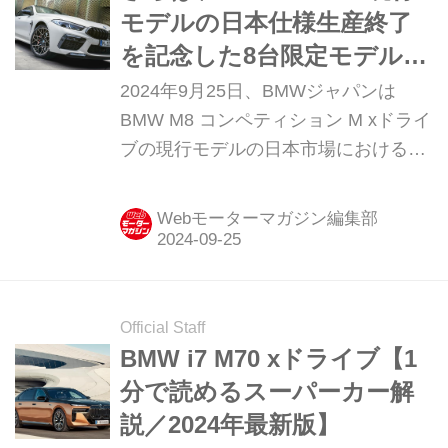
モデルの日本仕様生産終了
を記念した8台限定モデル
「ザ・ファイナルエディシ
2024年9月25日、BMWジャパンは
ョン」を発表
BMW M8 コンペティション M xドライ
ブの現行モデルの日本市場における生
産終了を記念した限定車「ザ・ファイ
ナルエディション（The Final
Webモーターマガジン編集部
Edition）1 of 8」を、クーペ／カブリ
オレ／グランクーペに計8台限定で導
入する。
Official Staff
BMW i7 M70 xドライブ【1
分で読めるスーパーカー解
説／2024年最新版】