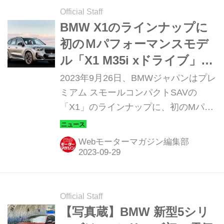
Official Staff
BMW X1のラインナップに
初のＭパフォーマンスモデ
ル「X1 M35i xドライブ」を
追加
2023年9月26日、BMWジャパンはプレ
ミアム スモールコンパクトSAVの
「X1」のラインナップに、初のMパフ
ォーマンスモデル「X1 M35i xドライ
ブ」を追加した。デリバリーは、2024
Webモーターマガジン編集部
年1月下旬を予定している。
Official Staff
【写真蔵】BMW 新型5シリ