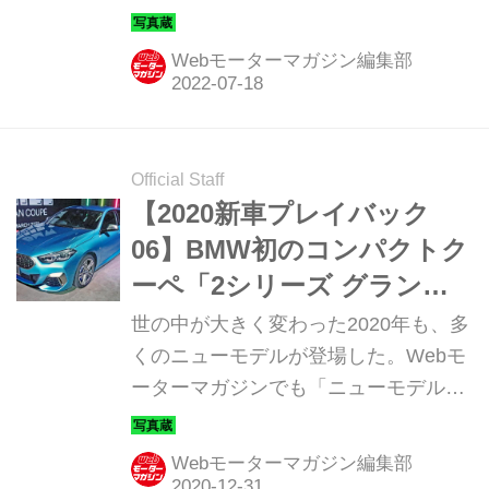
JEFF KOONS（ジ エイト アンド ジェ
フ・クーンズ）」。そのディテールを
Webモーターマガジン編集部
写真で紹介しよう。
Official Staff
【2020新車プレイバック
06】BMW初のコンパクトク
ーペ「2シリーズ グランク
ーペ」は超スタイリッシュ
世の中が大きく変わった2020年も、多
くのニューモデルが登場した。Webモ
ーターマガジンでも「ニューモデル写
真蔵」で紹介したモデルから、人気の
あった（閲覧数の多かった）10台を年
Webモーターマガジン編集部
末年始スペシャルとしてプレイバッ