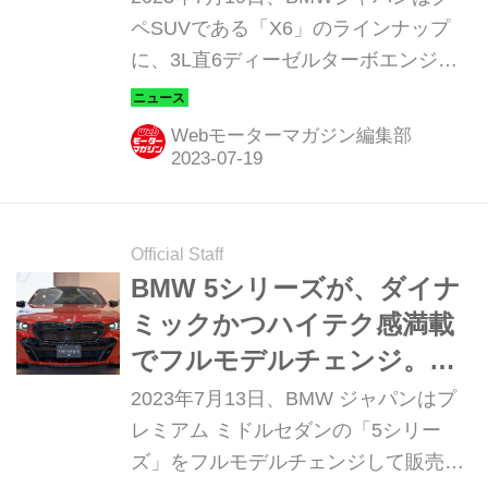
レードに
ペSUVである「X6」のラインナップ
に、3L直6ディーゼルターボエンジン
を搭載した「X6 xドライブ35d（BMW
X6 xDrive 35d）」を設定し、販売を開
Webモーターマガジン編集部
始した。デリバリーは2023年第4四半
期以降を予定している。
Official Staff
BMW 5シリーズが、ダイナ
ミックかつハイテク感満載
でフルモデルチェンジ。バ
ッテリーEVのプレミアムサ
2023年7月13日、BMW ジャパンはプ
ルーン「i5」にも注目した
レミアム ミドルセダンの「5シリー
ズ」をフルモデルチェンジして販売を
い