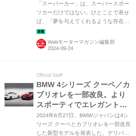
「スーパーカー」は、スーパースポー
ツカーだけではない。ひとことで表せ
ば、「夢を与えてくれるような存在」
だ。ここでは、国内外のそんな魅力あ
るモデルたちを簡単に紹介していこ
Webモーターマガジン編集部
う。今回は、BMW i7 M70 xドライブ
（BMW i7 M70 ｘDrive）だ。
Official Staff
BMW 4シリーズ クーペ／カ
ブリオレを一部改良。より
スポーティでエレガントな
スタイルに
2024年6月27日、BMWジャパンは4シ
リーズ クーペとカブリオレを一部改良
した新型モデルを発表した。デリバリ