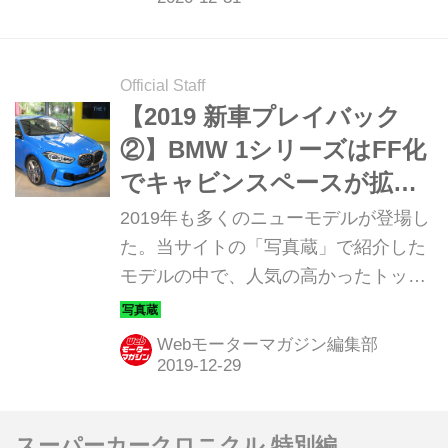
ク。第5位は「BMW 2シリーズ グラン
クーペ」だ。
Official Staff
【2019 新車プレイバック
②】BMW 1シリーズはFF化
でキャビンスペースが拡大
し総合力アップ
2019年も多くのニューモデルが登場し
た。当サイトの「写真蔵」で紹介した
モデルの中で、人気の高かったトップ
10をプレイバックして紹介しよう。今
回は2019年8月29日に3世代目にフル
Webモーターマガジン編集部
モデルチェンジされた「BMW1シリー
ズ」だ。
スーパーカークロニクル 特別編