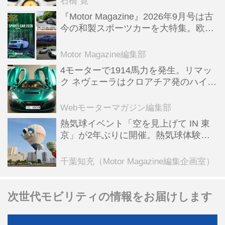
石橋 寛
『Motor Magazine』2026年9月号は古
今の和製スポーツカーを大特集。欧州
スポーツ＆スーパーカー情報も満載
Motor Magazine編集部
4モーターで1914馬力を発生。リマッ
ク ネヴェーラはクロアチア発のハイパ
ーBEV【スーパーカークロニクル・完
全版／115】
Webモーターマガジン編集部
熱気球イベント「空を見上げて IN 東
京」が2年ぶりに開催。熱気球体験搭
乗会や模型飛行機づくり教室などのコ
ンテンツも
千葉知充（Motor Magazine編集企画室）
次世代モビリティの情報をお届けします