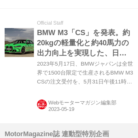
ている画像は、すべて本国仕様のもの
です）
Official Staff
BMW M3「CS」を発表。約
20kgの軽量化と約40馬力の
出力向上を実現した、日本
では30台限定のスーパーM3
2023年5月17日、BMWジャパンは全世
界で1500台限定で生産されるBMW M3
CSの注文受付を、5月31日午後11時59
分まで実施すると発表。日本国内では
30台限定での導入となり、限定台数よ
Webモーターマガジン編集部
り注文数が上回った場合には、厳正な
抽選により、同年7月初旬までに当選
者を決定する。納車開始は、同年第三
MotorMagazine誌 連動型特別企画
四半期以降を予定している。