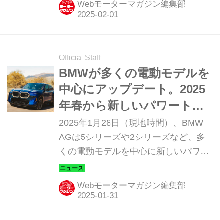
Webモーターマガジン編集部
Official Staff
BMWが多くの電動モデルを
中心にアップデート。2025
年春から新しいパワートレ
ーンや装備を設定
2025年1月28日（現地時間）、BMW
AGは5シリーズや2シリーズなど、多
くの電動モデルを中心に新しいパワー
トレーンや装備を採用してアップデー
トし、同年3月から発売する。なお、
Webモーターマガジン編集部
今回の内容は本国仕様のものであり、
日本仕様に関してはアナウンスされて