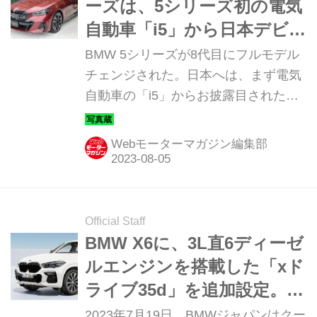
ーズは、5シリーズ初の電気
自動車「i5」から日本デビュ
ー！
BMW 5シリーズが8代目にフルモデル
チェンジされた。日本へは、まず電気
自動車の「i5」からお披露目されたの
で、そのディテールを写真で紹介しよ
う。
Webモーターマガジン編集部
Official Staff
BMW X6に、3L直6ディーゼ
ルエンジンを搭載した「xド
ライブ35d」を追加設定。現
行ラインナップの最廉価グ
2023年7月19日、BMWジャパンはクー