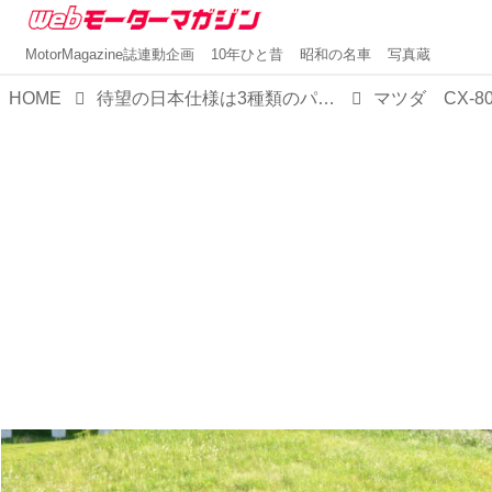
MotorMagazine誌連動企画
10年ひと昔
昭和の名車
写真蔵
HOME
待望の日本仕様は3種類のパワートレインで決定！マツダの新フラッグシップSUV「CX-80」はどこが新しい？
マツダ CX-8