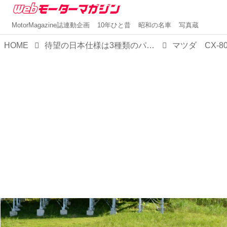
MotorMagazine誌連動企画
10年ひと昔
昭和の名車
写真蔵
HOME
待望の日本仕様は3種類のパワートレインで決定！マツダの新フラッグシップSUV「CX-80」はどこが新しい？
マツダ CX-8