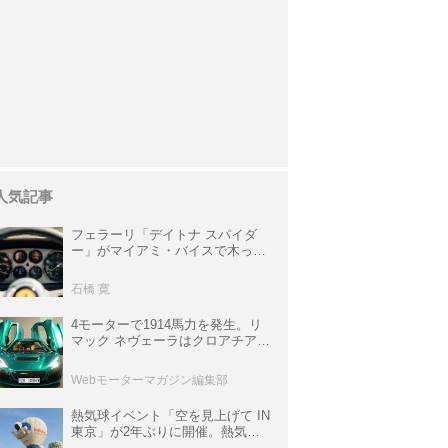
人気記事
フェラーリ「デイトナ スパイダ
ー」がマイアミ・バイスで木っ端
みじんになった後「テスタロッ
サ」に化けた理由
石橋 寛
4モーターで1914馬力を発生。リ
マック ネヴェーラはクロアチア発
のハイパーBEV【スーパーカーク
ロニクル・完全版／115】
Webモーターマガジン編集部
熱気球イベント「空を見上げて IN
東京」が2年ぶりに開催。熱気球
体験搭乗会や模型飛行機づくり教