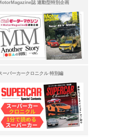
MotorMagazine誌 連動型特別企画
スーパーカークロニクル 特別編