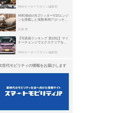
上の渋滞を予測されている道が複
数ある
Webモーターマガジン編集部
AMG独自の6.2リッターV10エンジ
ンを搭載した実験車両!? ひっそり
生き残っていた「CLK DTM AMG
P900 プロトタイプ」とは
石橋 寛
【写真蔵ランキング 第10位】マイ
ナーチェンジでエクステリアを刷
新、使い勝手も向上した「日産 サ
クラ」
Webモーターマガジン編集部
次世代モビリティの情報をお届けします