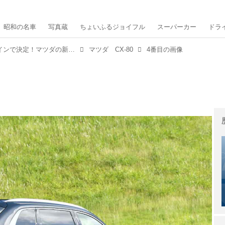
昭和の名車
写真蔵
ちょいふるジョイフル
スーパーカー
ドラ
待望の日本仕様は3種類のパワートレインで決定！マツダの新フラッグシップSUV「CX-80」はどこが新しい？
マツダ CX-80
4番目の画像