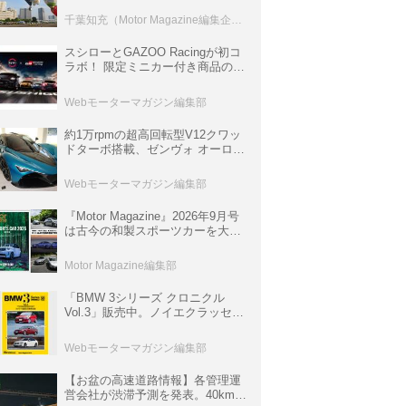
室などのコンテンツも
千葉知充（Motor Magazine編集企画室）
スシローとGAZOO Racingが初コ
ラボ！ 限定ミニカー付き商品の
他、富士スピードウェイのイベン
ト体験があたる抽選企画などを展
Webモーターマガジン編集部
開
約1万rpmの超高回転型V12クワッ
ドターボ搭載、ゼンヴォ オーロラ
は100台限定、デンマーク発のハ
イパーカー【スーパーカークロニ
Webモーターマガジン編集部
クル・完全版／116】
『Motor Magazine』2026年9月号
は古今の和製スポーツカーを大特
集。欧州スポーツ＆スーパーカー
情報も満載
Motor Magazine編集部
「BMW 3シリーズ クロニクル
Vol.3」販売中。ノイエクラッセか
ら3シリーズへ、誕生50周年記念
ムック
Webモーターマガジン編集部
【お盆の高速道路情報】各管理運
営会社が渋滞予測を発表。40km以