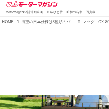
MotorMagazine誌連動企画
10年ひと昔
昭和の名車
写真蔵
HOME
待望の日本仕様は3種類のパワートレインで決定！マツダの新フラッグシップSUV「CX-80」はどこが新しい？
マツダ CX-8