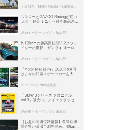
室などのコンテンツも
千葉知充（Motor Magazine編集企画室）
スシローとGAZOO Racingが初コ
ラボ！ 限定ミニカー付き商品の
他、富士スピードウェイのイベン
ト体験があたる抽選企画などを展
Webモーターマガジン編集部
開
約1万rpmの超高回転型V12クワッ
ドターボ搭載、ゼンヴォ オーロラ
は100台限定、デンマーク発のハ
イパーカー【スーパーカークロニ
Webモーターマガジン編集部
クル・完全版／116】
『Motor Magazine』2026年9月号
は古今の和製スポーツカーを大特
集。欧州スポーツ＆スーパーカー
情報も満載
Motor Magazine編集部
「BMW 3シリーズ クロニクル
Vol.3」販売中。ノイエクラッセか
ら3シリーズへ、誕生50周年記念
ムック
Webモーターマガジン編集部
【お盆の高速道路情報】各管理運
営会社が渋滞予測を発表。40km以