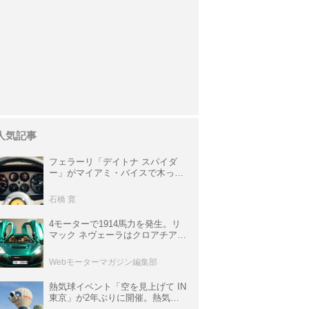
人気記事
フェラーリ「デイトナ スパイダ
ー」がマイアミ・バイスで木っ端
みじんになった後「テスタロッ
サ」に化けた理由
石橋 寛
4モーターで1914馬力を発生。リ
マック ネヴェーラはクロアチア発
のハイパーBEV【スーパーカーク
ロニクル・完全版／115】
Webモーターマガジン編集部
熱気球イベント「空を見上げて IN
東京」が2年ぶりに開催。熱気球
体験搭乗会や模型飛行機づくり教