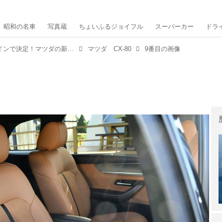
昭和の名車
写真蔵
ちょいふるジョイフル
スーパーカー
ドラ
待望の日本仕様は3種類のパワートレインで決定！マツダの新フラッグシップSUV「CX-80」はどこが新しい？
マツダ CX-80
9番目の画像