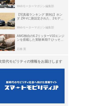
上の渋滞を予測されている道が複
数ある
Webモーターマガジン編集部
【写真蔵ランキング 第9位】ホン
ダ ZR-Vに新設定された、2モデル
の特別仕様車「クロスツーリン
グ」と「ブラックスタイル」
Webモーターマガジン編集部
AMG独自の6.2リッターV10エンジ
ンを搭載した実験車両!? ひっそり
生き残っていた「CLK DTM AMG
P900 プロトタイプ」とは
石橋 寛
次世代モビリティの情報をお届けします