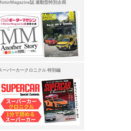
MotorMagazine誌 連動型特別企画
スーパーカークロニクル 特別編