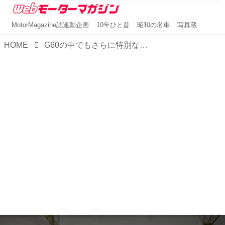
MotorMagazine誌連動企画
10年ひと昔
昭和の名車
写真蔵
HOME
G60の中でもさらに特別なゴルフ II G60 16V【ゴルフ50周年 モータースポーツを彩った8台⑤】