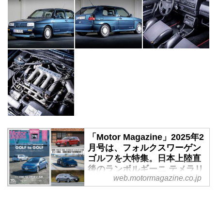
「Motor Magazine」2025年2
月号は、フォルクスワーゲン
ゴルフを大特集。日本上陸直
後のランボルギーニ テメラリ
web.motormagazine.co.jp
オも総力取材！ - Webモータ
ーマガジン
「Motor Magazine」2025年2月号
は、2024年12月27日（金）に全