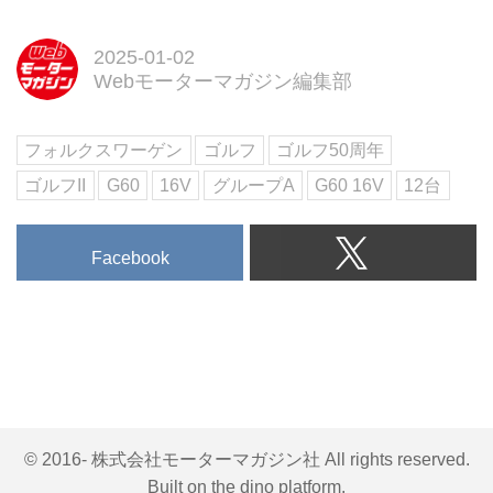
国の書店およびオンライン書店で
発売です。今回はその一部をお見
2025-01-02
します！
Webモーターマガジン編集部
フォルクスワーゲン
ゴルフ
ゴルフ50周年
ゴルフII
G60
16V
グループA
G60 16V
12台
Facebook
© 2016- 株式会社モーターマガジン社 All rights reserved.
Built on
the dino platform
.