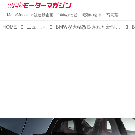
MotorMagazine誌連動企画
10年ひと昔
昭和の名車
写真蔵
HOME
ニュース
BMWが大幅改良された新型「iX」を発表。内外装を刷新し、パフォーマンスを向上