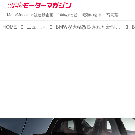
MotorMagazine誌連動企画
10年ひと昔
昭和の名車
写真蔵
HOME
ニュース
BMWが大幅改良された新型「iX」を発表。内外装を刷新し、パフォーマンスを向上