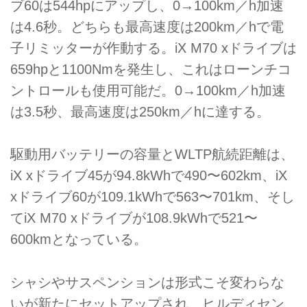
ブ60は544hpにアップし、0→100km／h加速
は4.6秒。どちらも最高速度は200km／hで電
子リミッターが作動する。iX M70 xドライブは
659hpと1100Nmを発生し、これはローンチコ
ントロールも使用可能だ。0→100km／h加速
は3.5秒、最高速度は250km／hに達する。
駆動用バッテリーの容量とWLTP航続距離は、
iX xドライブ45が94.8kWhで490〜602km、iX
xドライブ60が109.1kWhで563〜701km、そし
てiX M70 xドライブが108.9kWhで521〜
600kmとなっている。
シャシやサスペンションは形式こそ変わらな
いが新たにセットアップされ、ヒルディセン