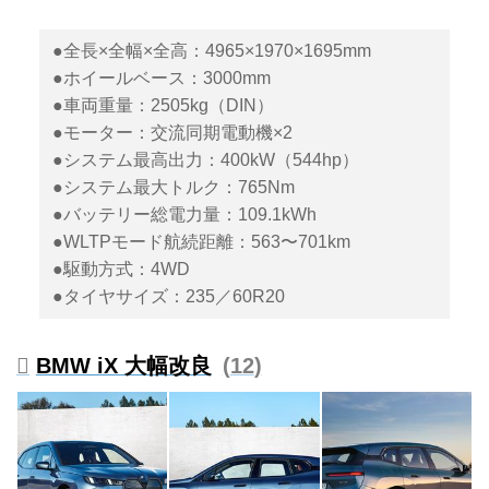
●全長×全幅×全高：4965×1970×1695mm
●ホイールベース：3000mm
●車両重量：2505kg（DIN）
●モーター：交流同期電動機×2
●システム最高出力：400kW（544hp）
●システム最大トルク：765Nm
●バッテリー総電力量：109.1kWh
●WLTPモード航続距離：563〜701km
●駆動方式：4WD
●タイヤサイズ：235／60R20
BMW iX 大幅改良
12