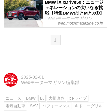
BMW iX xDrive50：ニュージ
ェネレーションの大いなる挑
戦【特集BMWのiとMとX①】
- Webモーターマガジン
web.motormagazine.co.jp
理想を実現するための緻密なシナ
リオを描き、確固たる信念ととも
に実践し続けるBMW。今回の特
1
集では i：電動化、M：スポーツ
ドライビング、X：4輪駆動とい
う3つのキーワードを軸として、
未来を見据えたストーリーを感じ
取ってみたい。その第1回は2021
年11月4日に登場した次世代
2025-02-01
BEV（電気自動車）「 iX（アイ
Webモーターマガジン編集部
エックス）」の真価を感じ取って
みた。（Motor Magazine2022年4
月号より）
ニュース
BMW
iX
大幅改良
xドライブ
電気自動車
SAV
パフォーマンス
キドニーグリル