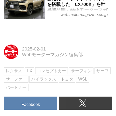
を搭載した「LX700h」を世
界初公開 - Webモーターマガ
web.motormagazine.co.jp
ジン
2024年10月10日、レクサスはフ
ラッグシップSUVのLXを一部改
良し、またレクサス初の新ハイブ
リッドシステムを搭載した
LX700h（プロトタイプ）も発表
2025-02-01
した。なお、2024年末以降、順
Webモーターマガジン編集部
次各地域で発売予定のため、日本
仕様もグレードや車両価格などの
レクサス
LX
コンセプトカー
サーフィン
サーフ
詳細は発表されていない。
サーファー
ハイラックス
トヨタ
WSL
パートナー
Facebook