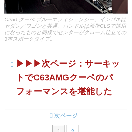
C250 クーぺ ブルーエフィシェンシー。インパネは
セダン／ワゴンと共通。ハンドルは新型CLSで採用
になったものと同様でセンターがクローム仕立ての
3本スポークタイプ。
▶︎▶︎▶︎次ページ：サーキッ
トでC63AMGクーペのパ
フォーマンスを堪能した
次ページ
1
2