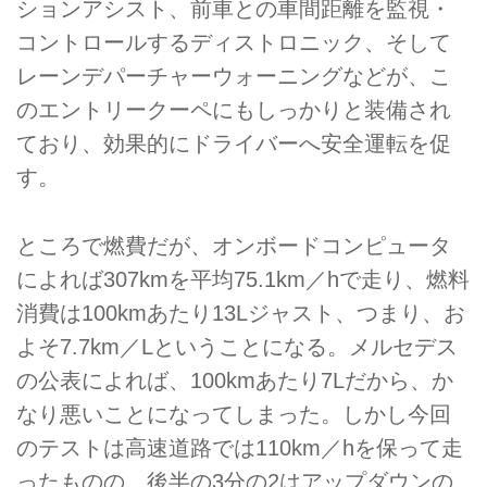
ションアシスト、前車との車間距離を監視・
コントロールするディストロニック、そして
レーンデパーチャーウォーニングなどが、こ
のエントリークーペにもしっかりと装備され
ており、効果的にドライバーへ安全運転を促
す。
ところで燃費だが、オンボードコンピュータ
によれば307kmを平均75.1km／hで走り、燃料
消費は100kmあたり13Lジャスト、つまり、お
よそ7.7km／Lということになる。メルセデス
の公表によれば、100kmあたり7Lだから、か
なり悪いことになってしまった。しかし今回
のテストは高速道路では110km／hを保って走
ったものの、後半の3分の2はアップダウンの