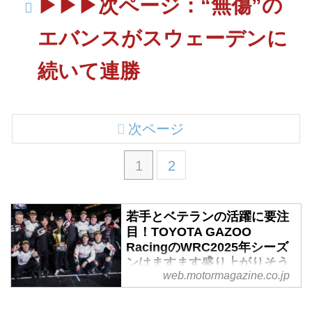
▶︎▶︎▶︎次ページ：“無傷”の
エバンスがスウェーデンに
続いて連勝
次ページ
1
2
若手とベテランの活躍に要注
目！TOYOTA GAZOO
RacingのWRC2025年シーズ
ンはますます盛り上がりそう
web.motormagazine.co.jp
だ - Webモーターマガジン
TOYOTA GAZOO Racing World