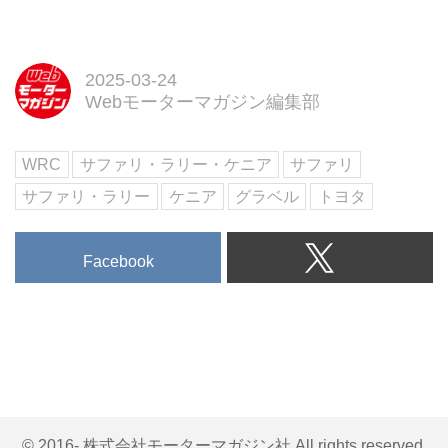
Rally Team（TGR-WRT）は、
2025年シーズンのFIA世界ラリー
選手権（WRC）の参戦体制を発
表した。
2025-03-24
Webモーターマガジン編集部
WRC
サファリ・ラリー・ケニア
サファリ
サファリ・ラリー
ケニア
グラベル
トヨタ
Facebook
© 2016- 株式会社モーターマガジン社 All rights reserved.