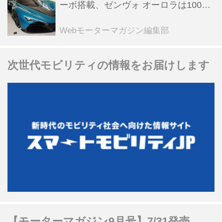
ーボ搭載、ゼンヴォ オーロラは100台
限定、デンマーク発のハイパーカー
【スーパーカークロニクル・完全版／
Webモーターマガジン編集部
116】
次世代モビリティの情報をお届けします
【モーターマガジン9月号】7/31発売