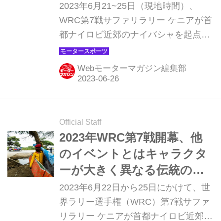
【WRCサファリラリー ケニ
2023年6月21~25日（現地時間）、
ア】
WRC第7戦サファリラリー ケニアが首
都ナイロビ近郊のナイバシャを起点に
開催され、トヨタのセバスチャン・オ
ジェが優勝、2位にカッレ・ロバンペ
Webモーターマガジン編集部
ラ、3位にエルフイン・エバンス、4位
にも勝田貴元が入り、トヨタが1-2-3-4
フィニッシュを達成した。
Official Staff
2023年WRC第7戦開幕、他
のイベントとはキャラクタ
ーが大きく異なる伝統のグ
ラベルラリー【サファリラ
2023年6月22日から25日にかけて、世
リー ケニア プレビュー】
界ラリー選手権（WRC）第7戦サファ
リラリー ケニアが首都ナイロビ近郊の