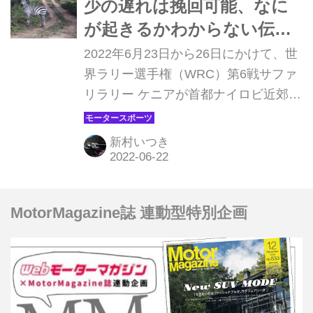
少の遅れは挽回可能、なに
が起きるかわからない伝統
のグラベルラリー【サファ
2022年6月23日から26日にかけて、世
リラリー ケニア プレビュ
界ラリー選手権（WRC）第6戦サファ
リラリー ケニアが首都ナイロビ近郊の
ー】
ナイバシャを起点に開催される。何が
起きるかわからない過酷なラリーは、
新村いつき
通常のイベントとは少し異なり、トラ
ブルへの対応力、クレバーな戦い方も
必要になってくる。
MotorMagazine誌 連動型特別企画