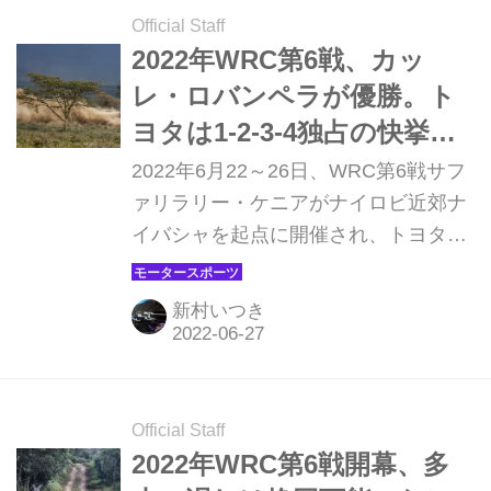
Official Staff
2022年WRC第6戦、カッ
レ・ロバンペラが優勝。ト
ヨタは1-2-3-4独占の快挙達
成【サファリラリー・ケニ
2022年6月22～26日、WRC第6戦サフ
ア】
ァリラリー・ケニアがナイロビ近郊ナ
イバシャを起点に開催され、トヨタの
カッレ・ロバンペラが優勝、2位はチ
ームメイトのエルフィン・エバンス、
新村いつき
3位に勝田貴元が入り、トヨタが表彰
台を独占。4位にもセバスチャン・オ
ジェが入って、トヨタが1-2-3-4フィニ
ッシュとなった。
Official Staff
2022年WRC第6戦開幕、多