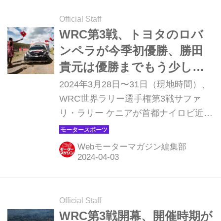
Official Staff
WRC第3戦、トヨタのロバ
ンペラが今季初優勝、勝田
貴元は優勝までもう少しの2
位【サファリ・ラリー ケニ
2024年3月28日〜31日（現地時間）、
ア】
WRC世界ラリー選手権第3戦サファ
リ・ラリー ケニアが首都ナイロビ近郊
のナイバシャを起点に開催され、トヨ
タのカッレ・ロバンペラが優勝、2位
Webモーターマガジン編集部
に勝田貴元が入ってトヨタが1-2フィ
ニッシュを達成した。3位にはMスポー
ツ・フォードのアドリアン・フルモー
が入った。 過酷なグラベルにトラブル
Official Staff
続出 世界一過酷なサファリのグラベル
WRC第3戦開幕、開催時期が