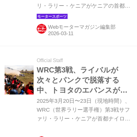
リ・ラリー・ケニアがケニアの首都ナ
イロビ近郊で行われる。雪のスウェー
デンから自然豊かなケニアの草原へ、
Webモーターマガジン編集部
ラリーは前戦とはまったく異なる条件
下で開催される。
Official Staff
WRC第3戦、ライバルが
次々とパンクで脱落する
中、トヨタのエバンスが首
位フィニッシュ【サファ
2025年3月20日〜23日（現地時間）、
リ・ラリー・ケニア】
WRC（世界ラリー選手権）第3戦サフ
ァリ・ラリー・ケニアが首都ナイロビ
近郊のナイバシャを起点としたグラベ
ル（未舗装）路面で開催され、トヨタ