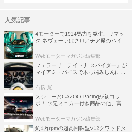
人気記事
4モーターで1914馬力を発生。リマッ
ク ネヴェーラはクロアチア発のハイパ
ーBEV【スーパーカークロニクル・完
全版／115】
Webモーターマガジン編集部
フェラーリ「デイトナ スパイダー」が
マイアミ・バイスで木っ端みじんにな
った後「テスタロッサ」に化けた理由
石橋 寛
スシローとGAZOO Racingが初コラ
ボ！ 限定ミニカー付き商品の他、富士
スピードウェイのイベント体験があた
る抽選企画などを展開
Webモーターマガジン編集部
約1万rpmの超高回転型V12クワッドタ