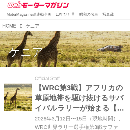
MotorMagazine誌連動企画
10年ひと昔
昭和の名車
写真蔵
HOME
ケニア
ケニア
Official Staff
【WRC第3戦】アフリカの
草原地帯を駆け抜けるサバ
イバルラリーが始まる【サ
ファリ・ラリー・ケニア
2026年3月12日〜15日（現地時間）、
プレビュー】
WRC世界ラリー選手権第3戦サファ