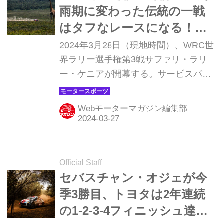
ステージは、今年も不変だった。とく
雨期に変わった伝統の一戦
にに今年は3日間とも予想に反して雨
はタフなレースになる！？
がほとんど降らなかったために路面に
【サファリラリー ケニア プ
2024年3月28日（現地時間）、WRC世
岩が露出し、多くのマシンがパンクに
レビュー】
界ラリー選手権第3戦サファリ・ラリ
悩まされることになった。 木曜日のス
ー・ケニアが開幕する。サービスパー
ーパーSSを経て、本格的なバトルの開
クは首都ナイロビから北側に約100km
幕となった金曜日、まずこのラ...
離れたナイバシャ湖の近くに置かれ、
Webモーターマガジン編集部
ラリーはサバンナ特有の目の細かな砂
状のグラベル（未舗装路）を舞台に行
われる。ラリーは31日日曜日にフィニ
ッシュする。
Official Staff
セバスチャン・オジェが今
季3勝目、トヨタは2年連続
の1-2-3-4フィニッシュ達成