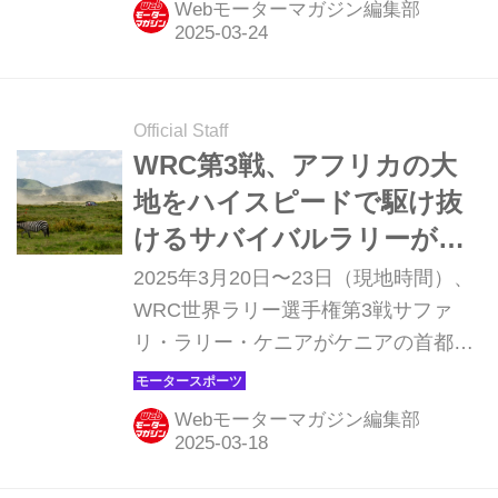
Webモーターマガジン編集部
のエルフィン・エバンスが優勝。2
位、3位にヒョンデのオィット・タナ
ック、ティエリー・ヌーヴィルが入っ
た。最終ステージで転倒したトヨタの
Official Staff
勝田貴元は、リタイアとなった。
WRC第3戦、アフリカの大
地をハイスピードで駆け抜
けるサバイバルラリーが始
まる【サファリ・ラリー・
2025年3月20日〜23日（現地時間）、
ケニア プレビュー】
WRC世界ラリー選手権第3戦サファ
リ・ラリー・ケニアがケニアの首都ナ
イロビ近郊で行われる。雪のスウェー
デンから灼熱のケニアへ、ラリーは前
Webモーターマガジン編集部
戦とはまったく異なる条件下で開催さ
れる。