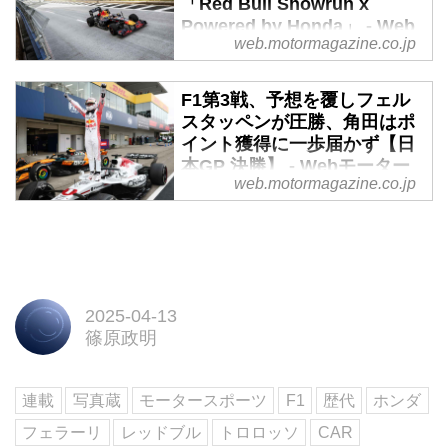
「Red Bull Showrun x
Powered by Honda」 - Web
web.motormagazine.co.jp
モーターマガジン
2025年4月2日、東京都お台場地
F1第3戦、予想を覆しフェル
区の特設コースで「Red Bull
スタッペンが圧勝、角田はポ
Showrun x Powered by Honda」
イント獲得に一歩届かず【日
が開催され、M.フェルスタッペン
本GP 決勝】 - Webモーター
選手や角田裕毅選手がレッドブル
web.motormagazine.co.jp
マガジン
のF1マシンで疾走した。
2025年4月6日、F1世界選手権第3
戦日本GPが三重県の鈴鹿サーキ
ットで開催され、レッドブルのマ
ックス・フェルスタッペンが優
勝、マクラーレンのランド・ノリ
2025-04-13
スとオスカー・ピアストリが2
篠原政明
位、3位となった。このグランプ
リからレッドブルに移籍し注目を
連載
写真蔵
モータースポーツ
F1
歴代
ホンダ
集めた角田裕毅は、14番グリッド
からスタートし入賞はならず、12
フェラーリ
レッドブル
トロロッソ
CAR