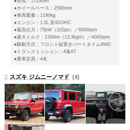
●全高：1725mm
●ホイールベース：2590mm
●車両重量：1190kg
●エンジン：1.5L 直4DOHC
●最高出力：75kW（102ps）／6000rpm
●最大トルク：130Nm（13.3kgm）／4000rpm
●駆動方式：フロント縦置きパートタイム4WD
●トランスミッション：4速AT
●乗車定員：4名
スズキ ジムニーノマド
4