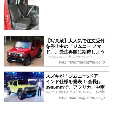
【写真蔵】大人気で注文受付
を停止中の「ジムニー ノマ
ド」。受注再開に期待しよう
- Webモーターマガジン
web.motormagazine.co.jp
2025年1月30日に発表（発売は4
月3日）されるや否や約5万台のオ
スズキが「ジムニー5ドア」
ーダーがあり受注を一時停止した
インド仕様を発表！ 全長は
スズキのジムニー ノマド。実車
3985mmで、アフリカ、中南
を見られる機会が少ないので、ま
米にも輸出されるため、日本
ずはそのプロフィールを写真で紹
web.motormagazine.co.jp
導入にも期待できるかも！？
介しよう。
- Webモーターマガジン
2023年1月12日、スズキのインド