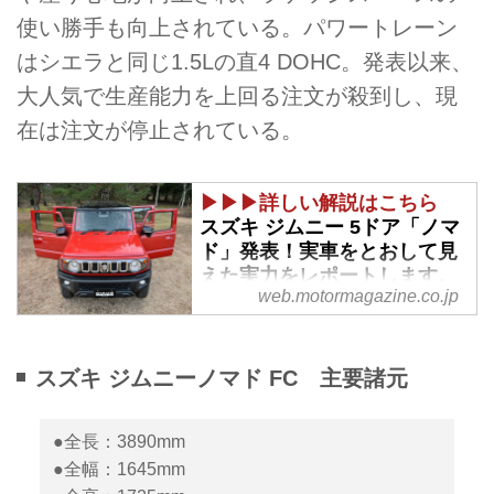
使い勝手も向上されている。パワートレーン
はシエラと同じ1.5Lの直4 DOHC。発表以来、
大人気で生産能力を上回る注文が殺到し、現
在は注文が停止されている。
▶▶▶詳しい解説はこちら
スズキ ジムニー 5ドア「ノマ
ド」発表！実車をとおして見
えた実力をレポートします。
web.motormagazine.co.jp
【265万1000円〜】 - Webモ
ーターマガジン
スズキは1月30日、ジムニーの5
スズキ ジムニーノマド FC 主要諸元
ドアモデル「ジムニー ノマド」
を発表しました。まずはその背景
と実車を見て確認できた5ドア化
●全長：3890mm
のメリットや価値についてレポー
●全幅：1645mm
トします。