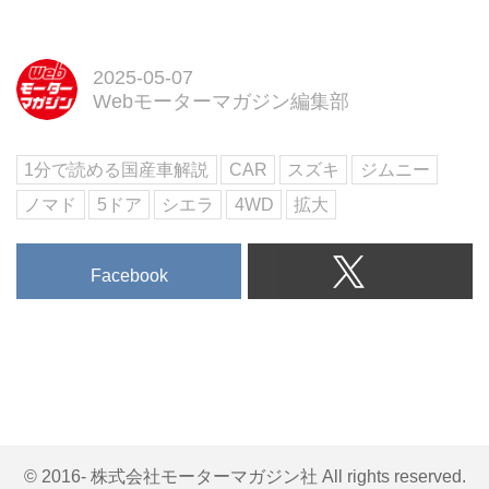
子会社であるマルチ・スズキ・イ
ンディア社は、1月11日からイン
ドのデリー近郊で開催されている
2025-05-07
「オートエキスポ（Auto Expo）
Webモーターマガジン編集部
2023」で、「ジムニー5ドア」と
「フロンクス」のニューモデル2
1分で読める国産車解説
CAR
スズキ
ジムニー
車種を発表した。
ノマド
5ドア
シエラ
4WD
拡大
Facebook
© 2016- 株式会社モーターマガジン社 All rights reserved.