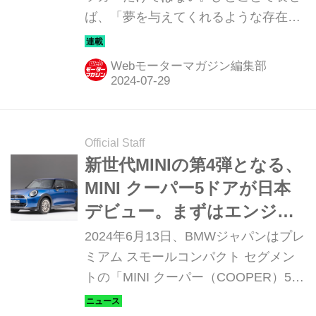
ば、「夢を与えてくれるような存在」
だ。ここでは、国内外のそんな魅力あ
るモデルたちを簡単に紹介していこ
Webモーターマガジン編集部
う。今回は、アウディ RS7 スポーツ
バック（AUDI RS7 SPORTBACK）
だ。
Official Staff
新世代MINIの第4弾となる、
MINI クーパー5ドアが日本
デビュー。まずはエンジン
車の2グレードから
2024年6月13日、BMWジャパンはプレ
ミアム スモールコンパクト セグメン
トの「MINI クーパー（COOPER）5ド
ア」の販売を開始した。納車は、2024