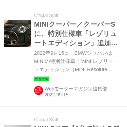
Official Staff
MINIクーパー／クーパーS
に、特別仕様車「レゾリュ
ートエディション」追加。
濃緑とブロンズそして白の
2022年9月15日、BMWジャパンは
カラーコントラストに
MINIの特別仕様車「MINI レゾリュー
トエディション（MINI Resolute
Edition）」を発表、3ドアと5ドアそし
てコンバーチブルに設定して販売を開
Webモーターマガジン編集部
始した。
Official Staff