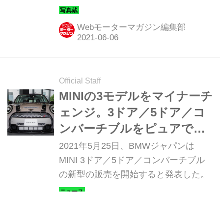
デルのディテールを写真で紹介しよ
う。
Webモーターマガジン編集部
Official Staff
MINIの3モデルをマイナーチ
ェンジ。3ドア／5ドア／コ
ンバーチブルをピュアで個
性的なデザインに
2021年5月25日、BMWジャパンは
MINI 3ドア／5ドア／コンバーチブル
の新型の販売を開始すると発表した。
Webモーターマガジン編集部