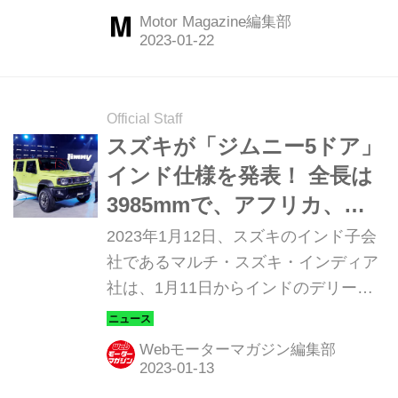
たく新しいエクステリアデザインで登
Motor Magazine編集部
場した（Motor Magazine2023年2月号
より）
Official Staff
スズキが「ジムニー5ドア」
インド仕様を発表！ 全長は
3985mmで、アフリカ、中
南米にも輸出されるため、
2023年1月12日、スズキのインド子会
日本導入にも期待できるか
社であるマルチ・スズキ・インディア
社は、1月11日からインドのデリー近
も！？
郊で開催されている「オートエキスポ
（Auto Expo）2023」で、「ジムニー5
Webモーターマガジン編集部
ドア」と「フロンクス」のニューモデ
ル2車種を発表した。