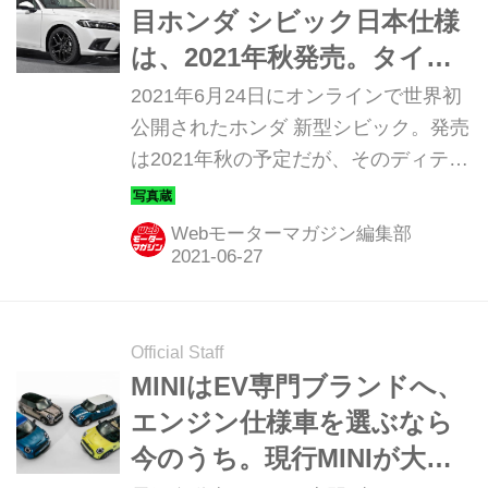
目ホンダ シビック日本仕様
は、2021年秋発売。タイプR
やe：HEVの登場も予定
2021年6月24日にオンラインで世界初
公開されたホンダ 新型シビック。発売
は2021年秋の予定だが、そのディテー
ルを写真で紹介しよう。
Webモーターマガジン編集部
Official Staff
MINIはEV専門ブランドへ、
エンジン仕様車を選ぶなら
今のうち。現行MINIが大幅