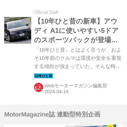
Official Staff
【10年ひと昔の新車】アウ
ディ A1に使いやすい5ドア
のスポーツバックが登場し
た
「10年ひと昔」とはよく言うが、およ
そ10年前のクルマは環境や安全を重視
する傾向が強まっていた。そんな時代
のニューモデル試乗記を当時の記事と
写真で紹介していこう。今回は、アウ
Webモーターマガジン編集部
ディ A1スポーツバックだ。
MotorMagazine誌 連動型特別企画