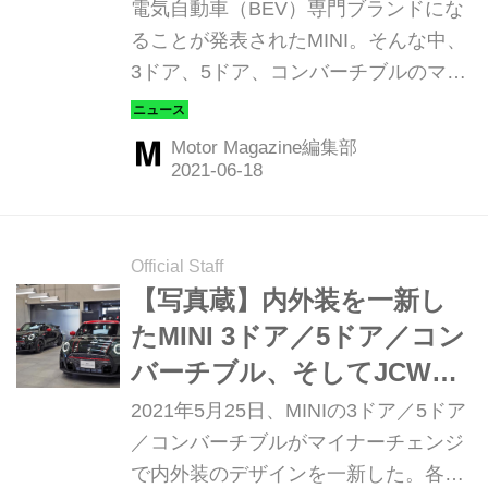
改良【輸入車事情2021-
電気自動車（BEV）専門ブランドにな
2022】
ることが発表されたMINI。そんな中、
3ドア、5ドア、コンバーチブルのマイ
ナーチェンジが日本でも発表された。
（Motor Magazine2021年7月号より）
Motor Magazine編集部
Official Staff
【写真蔵】内外装を一新し
たMINI 3ドア／5ドア／コン
バーチブル、そしてJCWの
デザインも変更
2021年5月25日、MINIの3ドア／5ドア
／コンバーチブルがマイナーチェンジ
で内外装のデザインを一新した。各モ