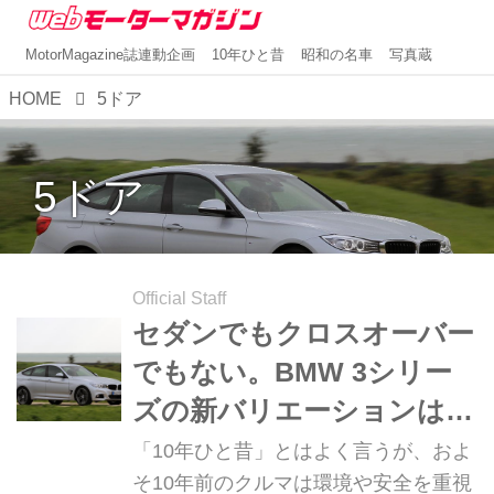
MotorMagazine誌連動企画
10年ひと昔
昭和の名車
写真蔵
HOME
5ドア
5ドア
Official Staff
セダンでもクロスオーバー
でもない。BMW 3シリー
ズの新バリエーションは、
5ドアのグランツーリスモ
「10年ひと昔」とはよく言うが、およ
だった【10年ひと昔の新
そ10年前のクルマは環境や安全を重視