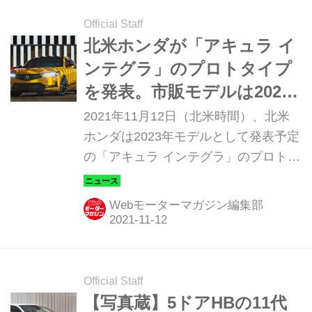
Official Staff
北米ホンダが「アキュラ イ
ンテグラ」のプロトタイプ
を発表。市販モデルは2022
年前半に発表予定
2021年11月12日（北米時間）、北米
ホンダは2023年モデルとして発表予定
の「アキュラ インテグラ」のプロトタ
イプを発表した。市販モデルの詳細は
2022年前半の市場導入に向けて発表さ
Webモーターマガジン編集部
れる予定だ。
Official Staff
【写真蔵】5ドアHBの11代