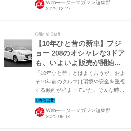
Webモーターマガジン編集部
は、2025年1月30日に発表（発売は4
月3日）されるや否や約5万台のオーダ
ーがあり、受注を一時停止しているス
ズキのジムニー ノマドだ。（2025年3
Official Staff
月9日公開、一部修正）
【10年ひと昔の新車】プジ
ョー 208のオシャレな3ドア
も、いよいよ販売が開始さ
れた
「10年ひと昔」とはよく言うが、およ
そ10年前のクルマは環境や安全を重視
する傾向が強まっていた。そんな時代
のニューモデル試乗記を当時の記事と
写真で紹介していこう。今回は、プジ
Webモーターマガジン編集部
ョー 208（初代・3ドア）だ。