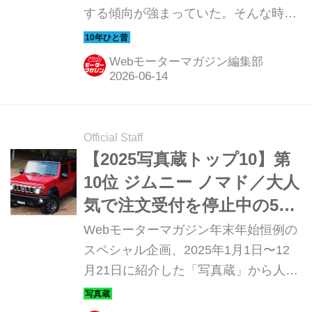
する傾向が強まっていた。そんな時代
車】
のニューモデル試乗記を当時の記事と
写真で紹介していこう。今回は、2013
Webモーターマガジン編集部
年にBMW 3シリーズのラインナップに
加わった「グランツーリスモ」だ。
Official Staff
【2025写真蔵トップ10】第
10位 ジムニー ノマド／大人
気で注文受付を停止中の5ド
アSUV、受注再開まであと
Webモーターマガジン年末年始恒例の
わずか
スペシャル企画、2025年1月1日〜12
月21日に紹介した「写真蔵」から人気
の高かったモデルのトップ10をカウン
トダウン形式で紹介しよう。第10位