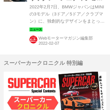
ン」が登場
2022年2月7日、BMWジャパンはMINI
の3モデル（3ドア／5ドア／クラブマ
ン）に、独創的なデザインをまとった
限定車「ブリックレーンエディション
（Brick Lane Edition）」を設定。同日
Webモーターマガジン編集部
より販売が開始され、2022年第一四半
期以降の納車を予定される。
スーパーカークロニクル 特別編