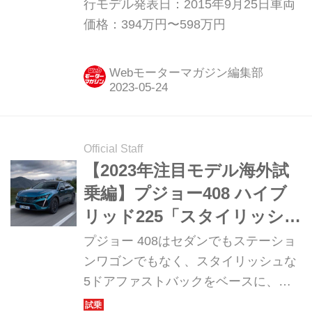
行モデル発表日：2015年9月25日車両
価格：394万円〜598万円
Webモーターマガジン編集部
Official Staff
【2023年注目モデル海外試
乗編】プジョー408 ハイブ
リッド225「スタイリッシ
ュ！なのは、カタチだけじ
プジョー 408はセダンでもステーショ
ゃない」
ンワゴンでもなく、スタイリッシュな
5ドアファストバックをベースに、大
径タイヤを装着して車高を上げたまっ