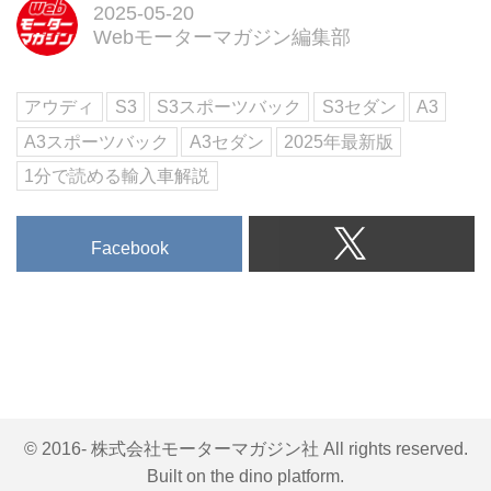
ク（ハッチバック）。さりげなく
2025-05-20
差別化されたボディに秘められた
Webモーターマガジン編集部
「特別な装備」の数々と、ベーシ
ックシリーズとは比較にならない
アウディ
S3
S3スポーツバック
S3セダン
A3
満足感を、メルセデス・ベンツ
A250eセダンやBMW M135i
A3スポーツバック
A3セダン
2025年最新版
xDriveなどのライバルと同時に試
1分で読める輸入車解説
乗・比較してみた。いずれもスタ
ンダードモデルで十分満足できる
才能を持つが、どのような個性に
Facebook
仕上げられているのだろうか。
（Motor Magaz...
© 2016- 株式会社モーターマガジン社 All rights reserved.
Built on
the dino platform
.