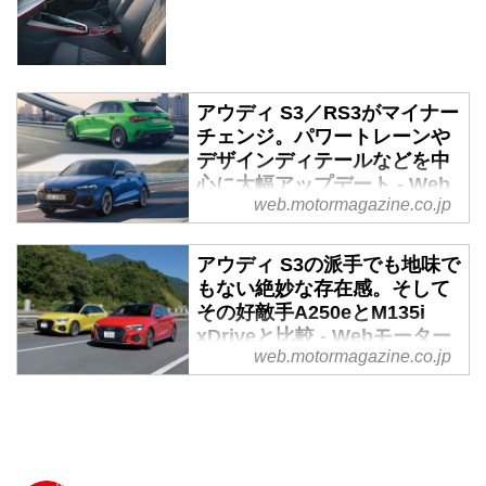
アウディ S3／RS3がマイナー
チェンジ。パワートレーンや
デザインディテールなどを中
心に大幅アップデート - Web
web.motormagazine.co.jp
モーターマガジン
2025年2月19日、アウディジャパ
アウディ S3の派手でも地味で
ンはプレミアムコンパクト ハッ
もない絶妙な存在感。そして
チバック／セダンのS3／RS3を
その好敵手A250eとM135i
大幅にアップデートしてマイナー
xDriveと比較 - Webモーター
チェンジし、発売を開始する。
web.motormagazine.co.jp
マガジン
2021年4月21日にアウディ A3の
フルモデルチェンジと同時に発表
されたハイパフォーマンスモデル
「S3」のセダンとスポーツバッ