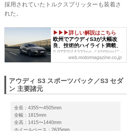
採用されていたトルクスプリッターも装着さ
れた。
▶▶▶詳しい解説はこちら
欧州でアウディS3が大幅改
良、技術的ハイライト満載、
2.0TFSIは333ps／420Nmに -
web.motormagazine.co.jp
Webモーターマガジン
2024年4月9日（現地時間）、ア
ウディAGはドイツ本国でS3スポ
アウディ S3 スポーツバック／S3 セダ
ーツバック／S3セダンの大幅改
ン 主要諸元
良を発表した。2.0TFSIエンジン
が333ps／420Nmにパワーアップ
されるなど、さらにパフォーマン
全長：4355〜4505mm
スが向上している。欧州で2024
年第2四半期から販売を開始、車
全幅：1815mm
両価格は55,600 ユーロからとア
全高：1415〜1440mm
ナウンスされている。
ホイールベース：2635mm