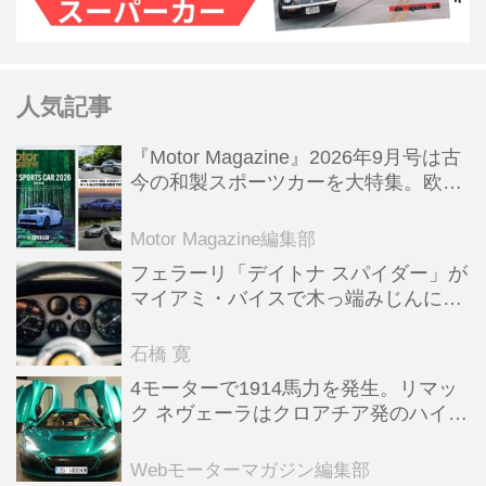
人気記事
『Motor Magazine』2026年9月号は古
今の和製スポーツカーを大特集。欧州
スポーツ＆スーパーカー情報も満載
Motor Magazine編集部
フェラーリ「デイトナ スパイダー」が
マイアミ・バイスで木っ端みじんにな
った後「テスタロッサ」に化けた理由
石橋 寛
4モーターで1914馬力を発生。リマッ
ク ネヴェーラはクロアチア発のハイパ
ーBEV【スーパーカークロニクル・完
全版／115】
Webモーターマガジン編集部