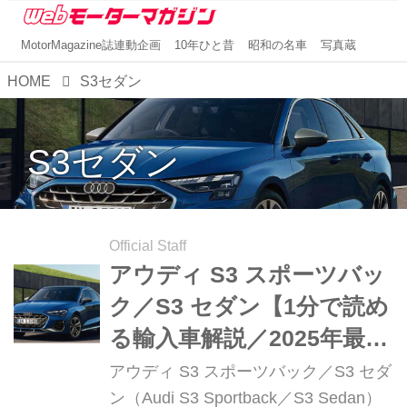
MotorMagazine誌連動企画
10年ひと昔
昭和の名車
写真蔵
HOME
S3セダン
S3セダン
Official Staff
アウディ S3 スポーツバッ
ク／S3 セダン【1分で読め
る輸入車解説／2025年最新
版】
アウディ S3 スポーツバック／S3 セダ
ン（Audi S3 Sportback／S3 Sedan）