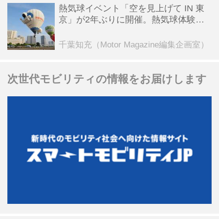
熱気球イベント「空を見上げて IN 東
京」が2年ぶりに開催。熱気球体験搭
乗会や模型飛行機づくり教室などのコ
ンテンツも
千葉知充（Motor Magazine編集企画室）
次世代モビリティの情報をお届けします