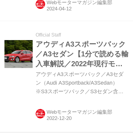
Webモーターマガジン編集部
ォーマンスが向上している。欧州で
2024 年第2四半期から販売を開始、車
両価格は55,600 ユーロからとアナウン
スされている。
Official Staff
アウディA3スポーツバック
／A3セダン【1分で読める輸
入車解説／2022年現行モデ
ル】
アウディA3スポーツバック／A3セダ
ン（Audi A3Sportback/A3Sedan）
※S3スポーツバック／S3セダン含む
現行モデル発表日：2021年4月21日車
両価格帯：332万円〜693万円
Webモーターマガジン編集部