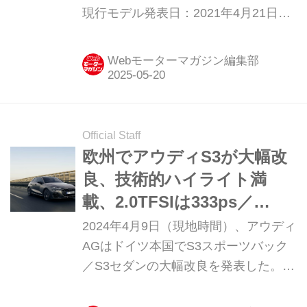
現行モデル発表日：2021年4月21日車
両価格：756万円〜771万円
Webモーターマガジン編集部
Official Staff
欧州でアウディS3が大幅改
良、技術的ハイライト満
載、2.0TFSIは333ps／
420Nmに
2024年4月9日（現地時間）、アウディ
AGはドイツ本国でS3スポーツバック
／S3セダンの大幅改良を発表した。
2.0TFSIエンジンが333ps／420Nmに
パワーアップされるなど、さらにパフ