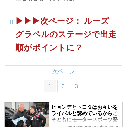
▶︎▶︎▶︎次ページ： ルーズ
グラベルのステージで出走
順がポイントに？
次ページ
1
2
3
ヒョンデとトヨタはお互いを
ライバルと認めているからこ
そともにモータースポーツ発
展のために手を組んだ - Web