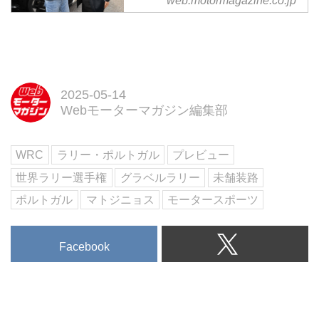
web.motormagazine.co.jp
モーターマガジン
WRC2024のマニファクチャラー
ズラインキング1位のヒョンデ、
そして2位のトヨタ。2023年の世
界販売台数1位のトヨタ、そして3
2025-05-14
位のヒョンデ。モータースポーツ
Webモーターマガジン編集部
も世界でもビジネスの世界でも鎬
を削るこの2社が手を組んで
「Hyundai N×TOYOTA GAZOO
WRC
ラリー・ポルトガル
プレビュー
Racing FESTIVAL」を開催した。
世界ラリー選手権
グラベルラリー
未舗装路
ポルトガル
マトジニョス
モータースポーツ
Facebook