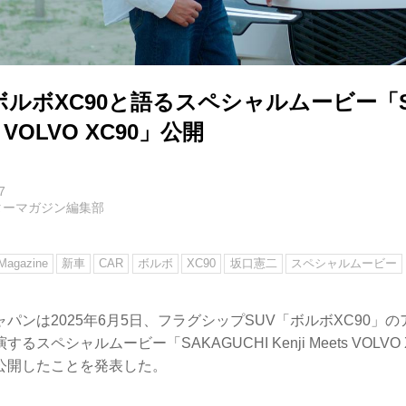
ルボXC90と語るスペシャルムービー「SA
ts VOLVO XC90」公開
7
ターマガジン編集部
agazine
新車
CAR
ボルボ
XC90
坂口憲二
スペシャルムービー
パンは2025年6月5日、フラグシップSUV「ボルボXC90」
スペシャルムービー「SAKAGUCHI Kenji Meets VOLV
にて公開したことを発表した。