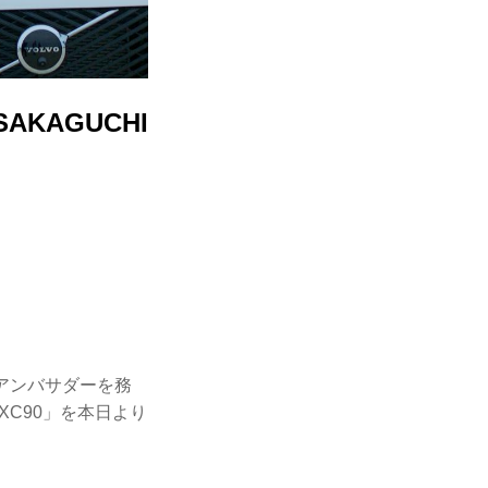
KAGUCHI
のアンバサダーを務
O XC90」を本日より