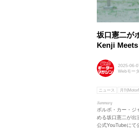
坂口憲二がボ
Kenji Mee
2025-06-0
Webモー
ニュース
月刊MotorM
ボルボ・カー・ジャ
める坂口憲二が出演する
公式YouTube