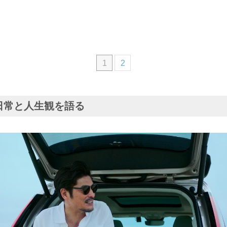
1
2
ぐ日常と人生観を語る