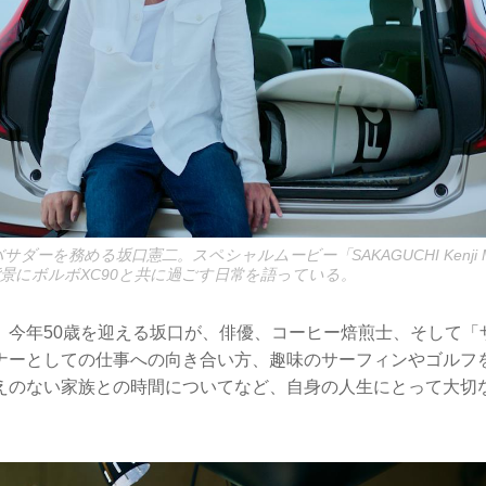
ダーを務める坂口憲二。スペシャルムービー「SAKAGUCHI Kenji Mee
背景にボルボXC90と共に過ごす日常を語っている。
、今年50歳を迎える坂口が、俳優、コーヒー焙煎士、そして「
ナーとしての仕事への向き合い方、趣味のサーフィンやゴルフ
えのない家族との時間についてなど、自身の人生にとって大切