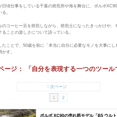
が日頃仕事をしている千葉の焙煎所や海を舞台に、ボルボXC9
いる。
ルのコーヒー豆を焙煎しながら、焙煎士になったきっかけや、
することの楽しさについて語っている。
したことで、50歳を前に「本当に自分に必要なモノを大事にし
明かす。
▶︎次ページ： 「自分を表現する一つのツー
次ページ
1
2
ボルボ XC90の売れ筋モデル「B5 ウルト