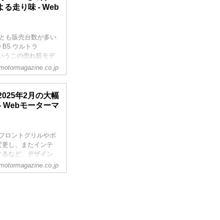
走り味 - Web
っとも販売台数が多い
B5 ウルトラ
いうこの売れ筋モデ
motormagazine.co.jp
、2025年2月の大幅
 Webモーターマ
0。フロントグリルやボ
変更し、またインテ
するなど、デザイン
ップSUVだ。デザ
motormagazine.co.jp
、走行面で変化や進
 プラグインハイブリッ
gazine 2025年