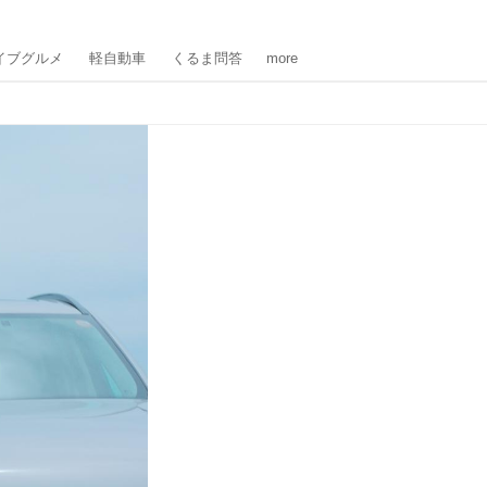
イブグルメ
軽自動車
くるま問答
more