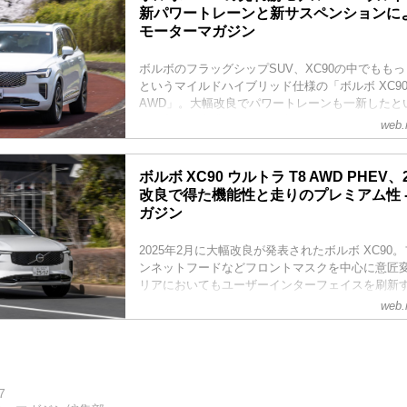
新パワートレーンと新サスペンションによる
モーターマガジン
ボルボのフラッグシップSUV、XC90の中でもも
というマイルドハイブリッド仕様の「ボルボ XC90 
AWD」。大幅改良でパワートレーンも一新したと
ルの良さを体感した。（写真：平野陽）
web.
ボルボ XC90 ウルトラ T8 AWD PHEV
改良で得た機能性と走りのプレミアム性 -
ガジン
2025年2月に大幅改良が発表されたボルボ XC9
ンネットフードなどフロントマスクを中心に意匠
リアにおいてもユーザーインターフェイスを刷新
の近代化と上質感を高めてきたボルボのフラッグシ
web.
イン性の向上を第一義にしたという大幅改良だが
化はあるのか「ボルボ XC90 ウルトラ T8 AWD
ド」に試乗して確認した。（写真：永元秀和／Motor Ma
5月号より）
7