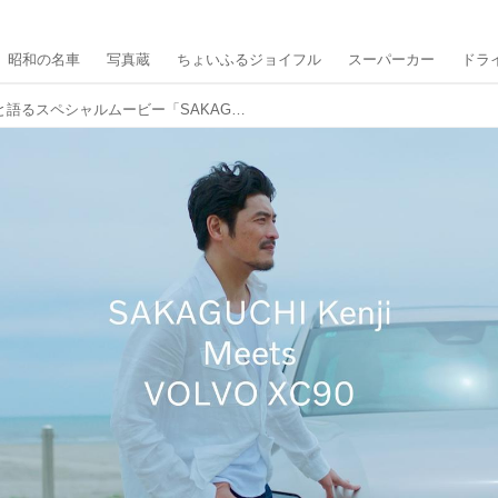
昭和の名車
写真蔵
ちょいふるジョイフル
スーパーカー
ドラ
坂口憲二がボルボXC90と語るスペシャルムービー「SAKAGUCHI Kenji Meets VOLVO XC90」公開