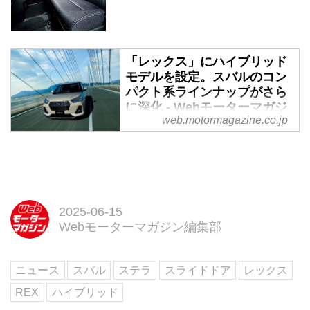
「レックス」にハイブリッド
モデルを設定。スバルのコン
パクト系ラインナップがさら
に深化 - Webモーターマガジ
web.motormagazine.co.jp
ン
スバルは2025年6月12日、コンパ
クトSUV「REX（レックス）」
のシリーズハイブリッドモデルを
発表。コンパクト系ラインナップ
の強化を図る。
2025-06-15
Webモーターマガジン編集部
ニュース
スバル
ステラ
スライドドア
レックス
REX
ハイブリッド