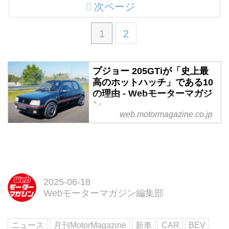
次ページ
1
2
プジョー 205GTiが「史上最
高のホットハッチ」である10
の理由 - Webモーターマガジ
ン
web.motormagazine.co.jp
ステランティス グループはメデ
ィア向けWebサイトに、1984年
に登場したプジョー 205GTiが
「史上最高のホットハッチである
ことを示す10の理由」を掲載して
いた。なかなか興味深い記事なの
2025-06-18
で、紹介しておこう。
Webモーターマガジン編集部
ニュース
月刊MotorMagazine
新車
CAR
BEV