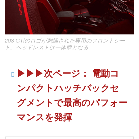
208 GTiのロゴが刺繍された専用のフロントシー
ト。ヘッドレストは一体型となる。
▶︎▶︎▶︎次ページ： 電動コ
ンパクトハッチバックセ
グメントで最高のパフォー
マンスを発揮