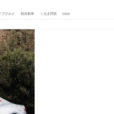
イブグルメ
軽自動車
くるま問答
more