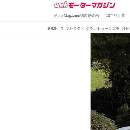
MotorMagazine誌連動企画
10年ひと昔
HOME