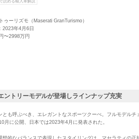
分で読める輸入車解説
リズモ（Maserati GranTurismo）
2023年4月6日
円〜2998万円
月にエントリーモデルが登場しラインナップ充実
ンとも呼ぶべき、エレガントなスポーツクーぺ。フルモデルチ
年10月に公開、日本では2023年4月に発表された。
理想的なバランスで表現したスタイリングは、マセラティの正