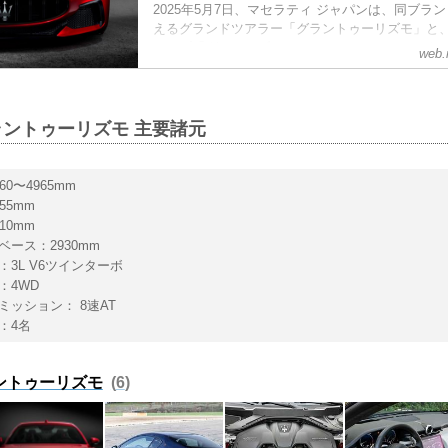
2025年5月7日、マセラティ ジャパンは、同ブラ
えるグランドツアラー「グラントゥーリズモ」と、
トップ「グランカブリオ」のエントリーモデルを、2
web.
目途導入すると発表した。同時に、エントリーモ
様車「Prima Edizione(プリマ・エディツィオ
が、5月28日までの期間限定で開始されている。
ントゥーリズモ 主要諸元
60〜4965mm
55mm
10mm
ベース：2930mm
：3L V6ツインターボ
：4WD
ミッション： 8速AT
：4名
ントゥーリズモ
6