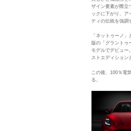
ザイン要素が際立
ックに下がり、ア
ティの伝統を強調
「ネットゥーノ」と
版の「グラントゥー
モデルでデビュー
ストエディション
この後、100％電
る。