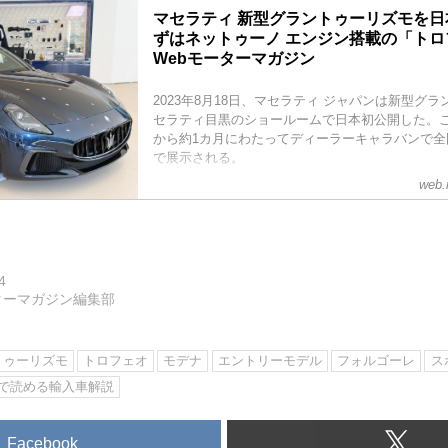
マセラティ 新型グラントゥーリズモを
ずはネットゥーノ エンジン搭載の「トロフ
Webモーターマガジン
2023年8月18日、マセラティ ジャパンは新型グ
セラティ目黒のショールームで日本初公開した。
から約1カ月にわたってディーラーキャラバンで全
で展示される。
web.
4
ターマガジン編集部
トゥーリズモ
トロフェオ
モデナ
エントリーモデル
フォルゴーレ
ス
分で読める輸入車解説
Facebook