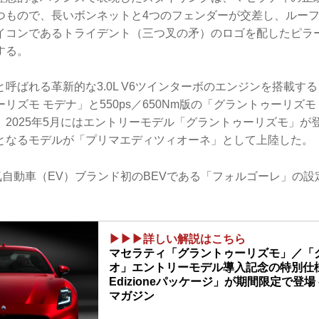
つもので、長いボンネットと4つのフェンダーが交差し、ルー
イコンであるトライデント（三つ叉の矛）のロゴを配したピラ
する。
呼ばれる革新的な3.0L V6ツインターボのエンジンを搭載する、4
リズモ モデナ」と550ps／650Nm版の「グラントゥーリズモ
。2025年5月にはエントリーモデル「グラントゥーリズモ」が
となるモデルが「プリマエディツィオーネ」として上陸した。
気自動車（EV）ブランド初のBEVである「フォルゴーレ」の
▶▶▶詳しい解説はこちら
マセラティ「グラントゥーリズモ」／「
オ」エントリーモデル導入記念の特別仕様車
Edizioneパッケージ」が期間限定で登場 
マガジン