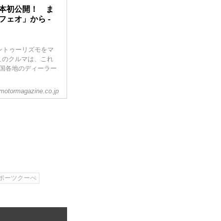
日本初公開！ ま
ェオ」から -
ラントゥーリズモをマ
このクルマは、これ
国各地のディーラー
motormagazine.co.jp
ポーツクーぺ