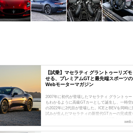
【試乗】マセラティ グラントゥーリズモ
せる、プレミアムGTと最先端スポーツの
Webモーターマガジン
2007年に初代が登場したマセラティ グラントゥ
もわかるように高級GTカーとして誕生し、一時空
の2022年に2代目が登場した。ICEとBEVを同
試みが生んだマセラティの新世代GTカーの完成度を
ップモデルである「トロフェオ」の試乗をとおし
web.