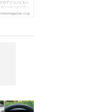
ンドのアイコンともい
4シーターオープン
025年第4四半期を
motormagazine.co.jp
デル導入記念特別仕
ーネ)パッケージ」の販売