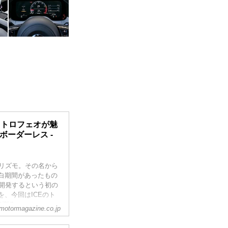
 トロフェオが魅
ボーダーレス -
ーリズモ。その名から
白期間があったもの
時に開発するという初の
、今回はICEのト
て測る。
motormagazine.co.jp