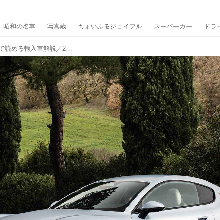
昭和の名車
写真蔵
ちょいふるジョイフル
スーパーカー
ドラ
マセラティ グラントゥーリズモ【1分で読める輸入車解説／2025年最新版】