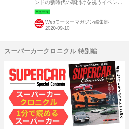
ンドの新時代の幕開けを祝うイベント
「MMXX：The time to be
audacious（大胆になる時）」を開
Webモーターマガジン編集部
催、その中で新時代を象徴するモデル
として、新型ミッドシップスーパース
ポーツカー「MC20」を世界初公開し
スーパーカークロニクル 特別編
た。「MC」のMはマセラティ、Cはコ
ルセ＝レーシング、「20」は2020年を
意味する。なお、この発表の模様は全
世界にオンラインで公開された。