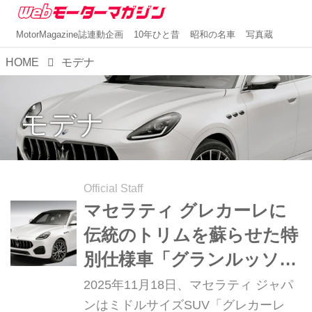
MotorMagazine誌連動企画
10年ひと昔
昭和の名車
写真蔵
HOME
モデナ
モデナ
Official Staff
マセラティ グレカーレに
伝統のトリムを蘇らせた特
別仕様車「グランルッソ
エディション」を限定発売
2025年11月18日、マセラティ ジャパ
ンはミドルサイズSUV「グレカーレ