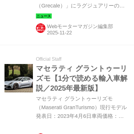
（Grecale）」にラグジュアリーの本
質を鮮明に表現した特別仕様車「グラ
ンルッソ エディション（Gran Lusso
Webモーターマガジン編集部
Edition）」を80台限定で発売する。
Official Staff
マセラティ グラントゥーリ
ズモ【1分で読める輸入車解
説／2025年最新版】
マセラティ グラントゥーリズモ
（Maserati GranTurismo）現行モデル
発表日：2023年4月6日車両価格：
2188万円〜2998万円