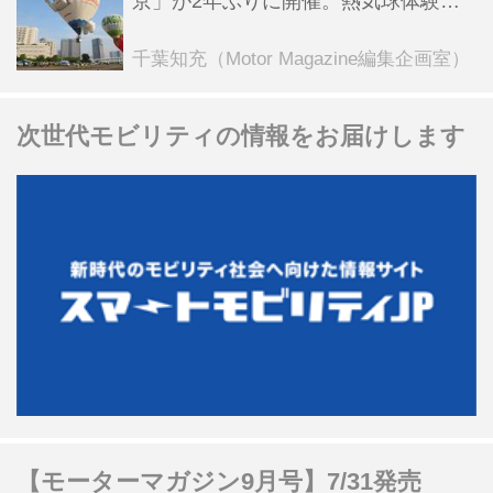
京」が2年ぶりに開催。熱気球体験搭
乗会や模型飛行機づくり教室などのコ
ンテンツも
千葉知充（Motor Magazine編集企画室）
次世代モビリティの情報をお届けします
【モーターマガジン9月号】7/31発売