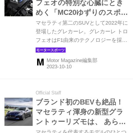
フェオの特別な心臓にとき
スタータージェネレーター）を組み合
めく「MC20ゆずりのスポー
わせたマイルドハイブリッドを搭載し
ティかつエレガントな走
マセラティ第二のSUVとして2022年に
た「GT」と、330psの高出力仕様の
り」
登場したグレカーレ。グレカーレ トロ
「モデナ」、そしてMC20に搭載され
フェオはF1由来のテクノロジーを採用
た3L V6ネットゥーノエンジンを...
した3L V6ネットゥーノエンジン搭載
する。そのフラッグシップモデルのハ
Motor Magazine編集部
イパフォーマンスぶりを堪能した。
（Motor Magazine 2023年11月号よ
り）
Official Staff
ブランド初のBEVも絶品！
マセラティ渾身の新型グラ
ントゥーリズモは、 あらゆ
る走りが「感動的」だった
マセラティを代表するモデルのひとつ