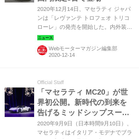
2020年12月14日、マセラティ ジャパ
ンは「レヴァンテ トロフェオ トリコ
ローレ」の発売を開始した。内外装に
イタリアの国旗「トリコローレ」があ
しらわれた、日本国内5台限定の特別
Webモーターマガジン編集部
仕様車だ。
Official Staff
「マセラティ MC20」が世
界初公開。新時代の到来を
告げるミッドシップスーパ
ースポーツカー！
2020年9月9日（日本時間9月10日）、
マセラティはイタリア・モデナでブラ