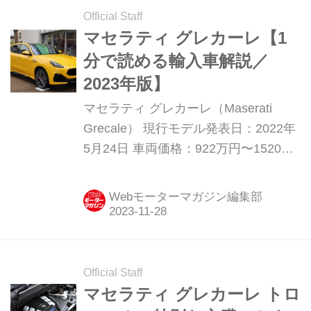
Official Staff
マセラティ グレカーレ【1
分で読める輸入車解説／
2023年版】
マセラティ グレカーレ（Maserati
Grecale） 現行モデル発表日：2022年
5月24日 車両価格：922万円〜1520万
円 マセラティの新世代ミドルSUV レ
ヴァンテに続くマセラティのSUVの第
Webモーターマガジン編集部
2弾モデル。最新世代のジョルジョプ
ラットフォームを用い、レヴァンテを
凌ぐダイナミック性能と快適性を実
現。2022年5月から国内のオーダー受
Official Staff
付を開始した。 グレード構成は、2L直
マセラティ グレカーレ トロ
4ターボに電動ターボとBSG（ベルト