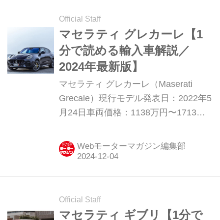
タマイズプログラムの最高傑作として
製作されたワンオフモデル「MC20 チ
Official Staff
ェロ “Less is More...?”」を発表した。
マセラティ グレカーレ【1
分で読める輸入車解説／
2024年最新版】
マセラティ グレカーレ（Maserati
Grecale）現行モデル発表日：2022年5
月24日車両価格：1138万円〜1713万
円
Webモーターマガジン編集部
Official Staff
マセラティ ギブリ【1分で