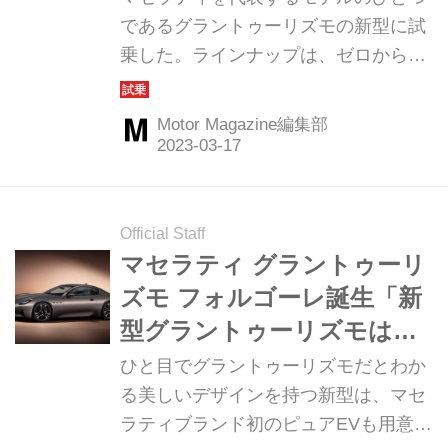
【海外試乗】
であるグラントゥーリズモの新型に試
乗した。ラインナップは、ゼロから開
発したネットゥーノV6ガソリンエンジ
ン搭載車に加え、マセラティ史上初の
Motor Magazine編集部
フルBEV、フォルゴーレもこのモデル
から用意される。（Motor
Magazine2023年4月号より）
Official Staff
マセラティ グラントゥーリ
ズモ フォルゴーレ誕生「新
型グラントゥーリズモは内
燃機関とBEVがある」
ひと目でグラントゥーリズモだとわか
る美しいデザインを持つ新型は、マセ
ラティブランド初のピュアEVも用意す