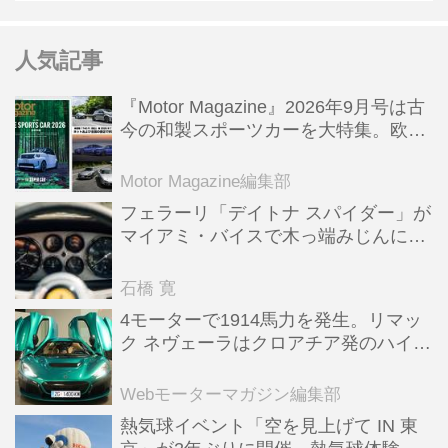
人気記事
『Motor Magazine』2026年9月号は古
今の和製スポーツカーを大特集。欧州
スポーツ＆スーパーカー情報も満載
Motor Magazine編集部
フェラーリ「デイトナ スパイダー」が
マイアミ・バイスで木っ端みじんにな
った後「テスタロッサ」に化けた理由
石橋 寛
4モーターで1914馬力を発生。リマッ
ク ネヴェーラはクロアチア発のハイパ
ーBEV【スーパーカークロニクル・完
全版／115】
Webモーターマガジン編集部
熱気球イベント「空を見上げて IN 東