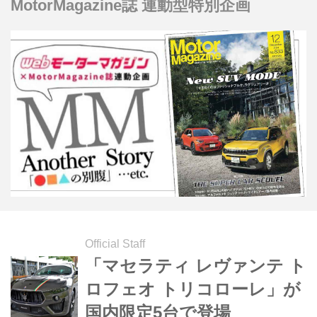
MotorMagazine誌 連動型特別企画
Official Staff
「マセラティ レヴァンテ ト
ロフェオ トリコローレ」が
国内限定5台で登場